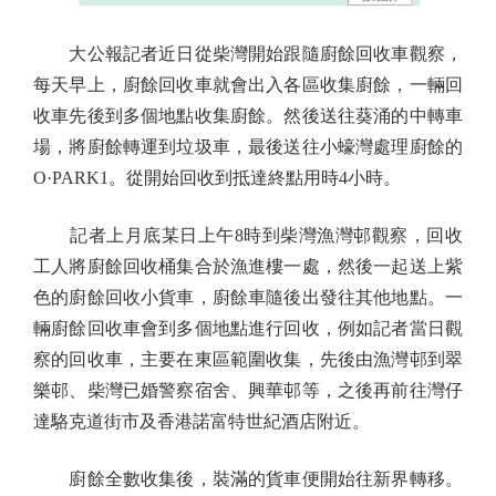
大公報記者近日從柴灣開始跟隨廚餘回收車觀察，
每天早上，廚餘回收車就會出入各區收集廚餘，一輛回
收車先後到多個地點收集廚餘。然後送往葵涌的中轉車
場，將廚餘轉運到垃圾車，最後送往小蠔灣處理廚餘的
O·PARK1。從開始回收到抵達終點用時4小時。
記者上月底某日上午8時到柴灣漁灣邨觀察，回收
工人將廚餘回收桶集合於漁進樓一處，然後一起送上紫
色的廚餘回收小貨車，廚餘車隨後出發往其他地點。一
輛廚餘回收車會到多個地點進行回收，例如記者當日觀
察的回收車，主要在東區範圍收集，先後由漁灣邨到翠
樂邨、柴灣已婚警察宿舍、興華邨等，之後再前往灣仔
達駱克道街市及香港諾富特世紀酒店附近。
廚餘全數收集後，裝滿的貨車便開始往新界轉移。