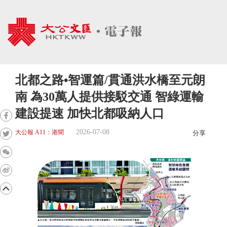
北都之路•智運篇/貫通洪水橋至元朗
南 為30萬人提供接駁交通 智綠運輸
建設提速 加快北都吸納人口
2026-07-08
大公報 A11：港聞
分享