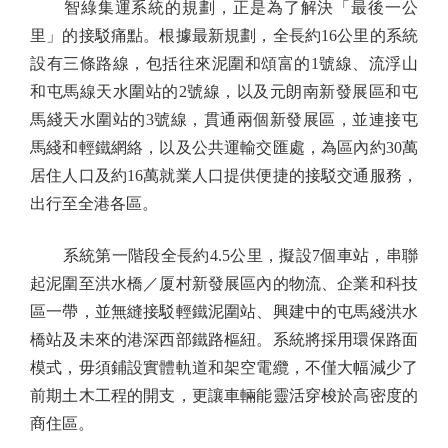
智綠集運系統的規劃，正是為了解決「最後一公
里」的接駁痛點。根據最新規劃，全長約16公里的系統
設有三條路線，包括往來泥圍和頌富的1號線、流浮山
和屯馬線天水圍站的2號線，以及元朗南新發展區和屯
馬綫天水圍站的3號線，貫通兩個新發展區，並連接屯
馬綫和輕鐵網絡，以及公共運輸交匯處，為區內約30萬
居住人口及約16萬就業人口提供便捷的接駁交通服務，
出行至全港各區。
系統第一階段全長約4.5公里，擬設7個車站，串聯
起泥圍至洪水橋／厦村新發展區內的物流、企業和科技
區一帶，並無縫接駁輕鐵泥圍站、興建中的屯馬綫洪水
橋站及未來的港深西部鐵路樞紐。系統將採用環保路面
模式，毋須鋪設實體軌道和架空電纜，不僅大幅減少了
前期土木工程的開支，更讓車輛能靈活穿梭於高密度的
商住區。