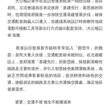
大公報記者早前走訪智運系統第一階段沿線，當區
居民、立法會議員在肯定政府「基建先行」新思維的同
時，也期望政府能進一步加快交通基建發展步伐，確保
交通配套跑贏人口遷入，並建議系統設計時前瞻性地就
電動可移動工具等新出行方式做出配套安排。\大公報記
者 張騰
香港以往發展新市鎮時常常陷入「開荒牛」的難
題：居民大量入伙後，交通配套卻未能到位。在北都建
設上，政府落實「基建先行」的新思維，除規劃策略性
鐵路及主要幹道外，亦引入智慧綠色集體運輸系統，為
缺乏空間或乘客量較低的地區，提供輕便和綠色的交
通，接駁就近的鐵路及主要公共運輸交匯處，滿足地區
發展需求。
婆婆﹕交通不便 後生不願搬過來