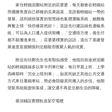
家住輕鐵泥圍站附近的莊婆婆，每天都會在輕鐵站
旁擺攤售賣自己耕種的瓜果蔬菜，見證着輕鐵站一帶的
發展。談到就快落實的智慧綠色集體運輸系統，她難掩
興奮之情「快些修當然好！」並說先行建設綠色運輸系
統，可以為人口遷入提供契機，「交通唔方便，後生仔
都不願搬進來住。」莊婆婆樸實的話語，道出了基建發
展速度直接關係到北都能否匯聚人氣的現實。
附近街坊鄭先生也有類似感受，他指目前途經泥圍
站的輕鐵路線多以單卡列車行駛，每日早晨上班、上學
高峰期時「完全上唔到車」，如居民缺乏其他公共交通
方式來往重鐵車站，勢必會阻礙居民搬入的步伐。他期
望新系統能盡快落成，讓交通不再是北都生活的障礙。
毋須鋪設實體軌道架空電纜