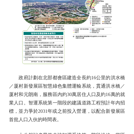
政府計劃在北部都會區建造全長約16公里的洪水橋
／厦村新發展區智慧綠色集體運輸系統，貫通洪水橋／
厦村和元朗南，服務區內約30萬居住人口及約16萬的就
業人口。智運系統第一階段的建議道路工程預計年內招
標，並力爭於2031年或之前投入營運，以配合新發展區
首批人口入伙的時間表。