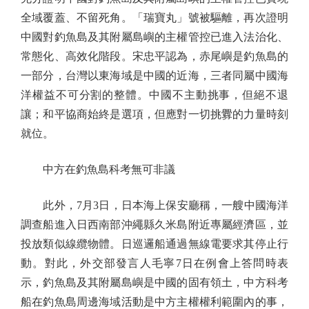
全域覆蓋、不留死角。「瑞寶丸」號被驅離，再次證明
中國對釣魚島及其附屬島嶼的主權管控已進入法治化、
常態化、高效化階段。宋忠平認為，赤尾嶼是釣魚島的
一部分，台灣以東海域是中國的近海，三者同屬中國海
洋權益不可分割的整體。中國不主動挑事，但絕不退
讓；和平協商始終是選項，但應對一切挑釁的力量時刻
就位。
中方在釣魚島科考無可非議
此外，7月3日，日本海上保安廳稱，一艘中國海洋
調查船進入日西南部沖繩縣久米島附近專屬經濟區，並
投放類似線纜物體。日巡邏船通過無線電要求其停止行
動。對此，外交部發言人毛寧7日在例會上答問時表
示，釣魚島及其附屬島嶼是中國的固有領土，中方科考
船在釣魚島周邊海域活動是中方主權權利範圍內的事，