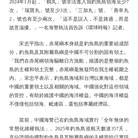
2024年1月起，「鶴丸」號非法進入我釣魚島領海至少7
次，「瑞寶丸」號至少3次，「三加丸」號、「善幸丸
2」號也有至少兩次。「這不是誤入，不是路過，而是
故意滋擾。」一名海警執法員告訴《環球時報》記者。
宋忠平指出，赤尾嶼本身就是釣魚島的重要組成部
分，釣魚島及其附屬島嶼是中國不可分割的固有領土。
「我們在赤尾嶼領海驅離日方漁船，維護的是整個釣魚
島的主權和領土完整，赤尾嶼毫無疑問在我主權範圍之
內。」宋忠平表示，釣魚島海域和台灣以東海域，都是
中國的重要領土以及相關的海域。中國強化對這些領域
的管控，有助於維護中國的海洋權益。中國的海洋權益
不僅僅包括領海、毗連區，還包括專屬經濟區。
當前，中國海警已在釣魚島海域實行「全年無休的
常態化維權執法」。2025年釣魚島巡航天數達357天，
充分證明中國對釣魚島及其附屬島嶼的主權管控已實現