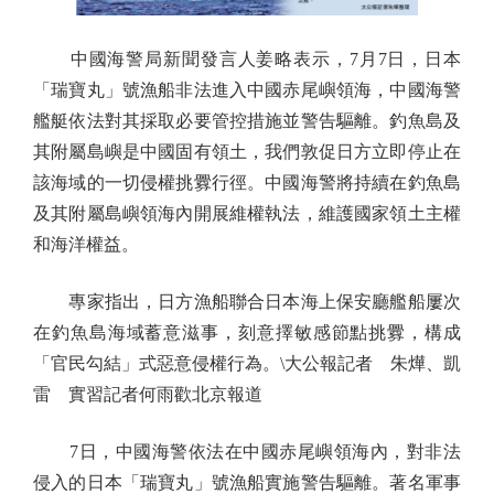
中國海警局新聞發言人姜略表示，7月7日，日本
「瑞寶丸」號漁船非法進入中國赤尾嶼領海，中國海警
艦艇依法對其採取必要管控措施並警告驅離。釣魚島及
其附屬島嶼是中國固有領土，我們敦促日方立即停止在
該海域的一切侵權挑釁行徑。中國海警將持續在釣魚島
及其附屬島嶼領海內開展維權執法，維護國家領土主權
和海洋權益。
專家指出，日方漁船聯合日本海上保安廳艦船屢次
在釣魚島海域蓄意滋事，刻意擇敏感節點挑釁，構成
「官民勾結」式惡意侵權行為。\大公報記者 朱燁、凱
雷 實習記者何雨歡北京報道
7日，中國海警依法在中國赤尾嶼領海內，對非法
侵入的日本「瑞寶丸」號漁船實施警告驅離。著名軍事