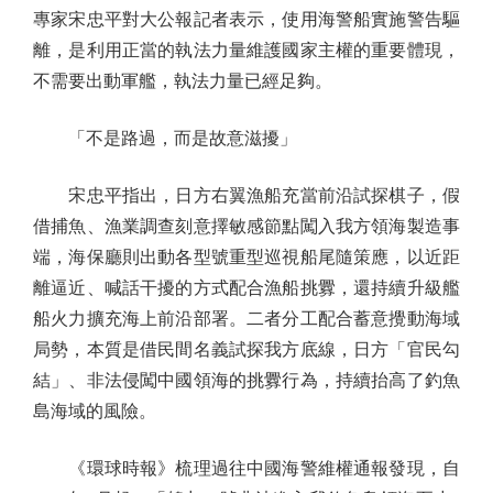
專家宋忠平對大公報記者表示，使用海警船實施警告驅
離，是利用正當的執法力量維護國家主權的重要體現，
不需要出動軍艦，執法力量已經足夠。
「不是路過，而是故意滋擾」
宋忠平指出，日方右翼漁船充當前沿試探棋子，假
借捕魚、漁業調查刻意擇敏感節點闖入我方領海製造事
端，海保廳則出動各型號重型巡視船尾隨策應，以近距
離逼近、喊話干擾的方式配合漁船挑釁，還持續升級艦
船火力擴充海上前沿部署。二者分工配合蓄意攪動海域
局勢，本質是借民間名義試探我方底線，日方「官民勾
結」、非法侵闖中國領海的挑釁行為，持續抬高了釣魚
島海域的風險。
《環球時報》梳理過往中國海警維權通報發現，自