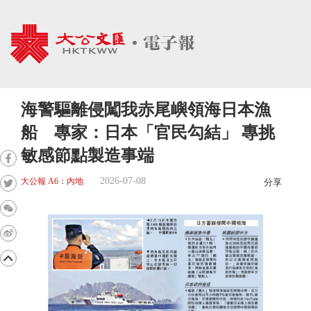
海警驅離侵闖我赤尾嶼領海日本漁
船 專家：日本「官民勾結」 專挑
敏感節點製造事端
2026-07-08
大公報 A6：內地
分享