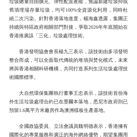
垃圾總量自由擴充、彈性配置產能，無論新建垃圾抑或
舊填埋場存量垃圾，均可100%全資源化利用，同時杜
絕二次污染。針對香港落地進度，楊海鑫透露，集團正
持續與特區政府相關部門對接，爭取2026年年底開始在
香港推廣該「三化」垃圾處理技術。
香港發明協會會長楊九三表示，該技術由多項發明
整合而成，可以全面取代傳統的堆填與焚化模式，未來
將與香港相關科研機構，共同打造系列生活垃圾處理技
術國際標準。
大自然環保集團執行董事王忠表示，該技術首份海
外生活垃圾處理合約已在墨爾本落地，悉尼市政府則已
預留1.6萬平方米廠房作為澳洲樣板生產基地。
全國政協委員、立法會議員魏明德表示，香港擁有
國際化的專業服務和廣泛的海外網絡優勢，期望集團用