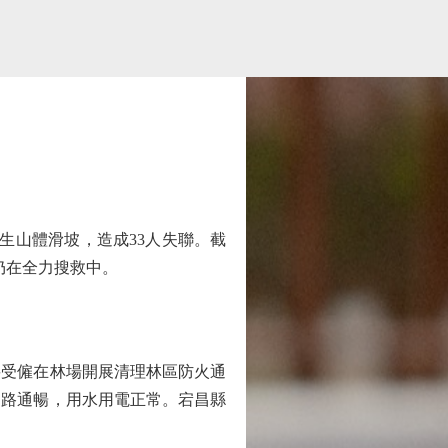
生山體滑坡，造成33人失聯。截
人仍在全力搜救中。
受僱在林場開展清理林區防火通
道路通暢，用水用電正常。宕昌縣