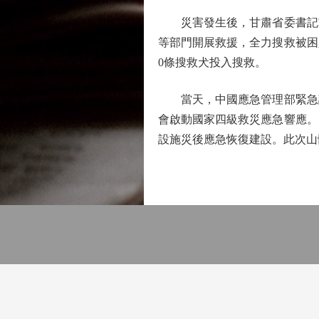
災害發生後，甘肅省委書記胡
等部門開展救援，全力搜救被困人
0條搜救犬投入搜救。
當天，中國應急管理部緊急調
會啟動國家四級救災應急響應。
設施災後應急恢復建設。此次山