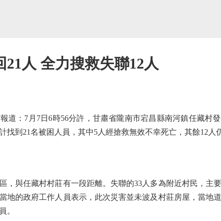
21人 全力搜救失聯12人
：7月7日6時56分許，甘肅省隴南市宕昌縣南河鎮任藏村發
累計找到21名被困人員，其中5人經搶救無效不幸死亡，其餘12
，與任藏村村莊有一段距離。失聯的33人多為附近村民，主要
當地的政府工作人員表示，此次災害並未波及村莊房屋，當地
員。