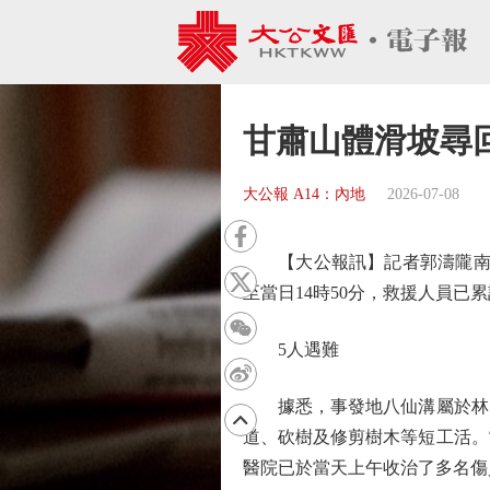
甘肅山體滑坡尋回
大公報 A14：內地
2026-07-08
【大公報訊】記者郭濤隴南報道
至當日14時50分，救援人員已
5人遇難
據悉，事發地八仙溝屬於林區
道、砍樹及修剪樹木等短工活。
醫院已於當天上午收治了多名傷