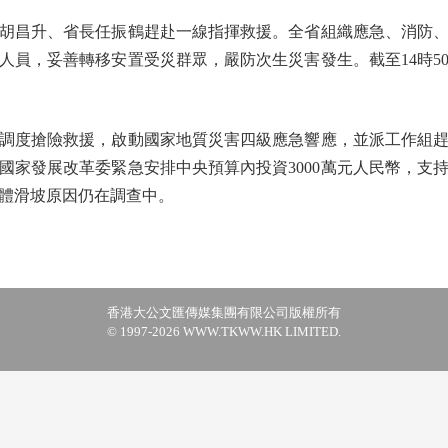
昌升、省長任振鶴趕赴一線指揮救援。全省組織應急、消防、
員，妥善轉移安置受災群眾，嚴防次生災害發生。截至14時50
度搶險救援，啟動國家地質災害四級應急響應，並派工作組趕
國家發展改革委緊急安排中央預算內投資3000萬元人民幣，支
體滑坡原因仍在調查中。
香港大公文匯傳媒集團有限公司版權所有
© 1997-2026 WWW.TKWW.HK LIMITED.