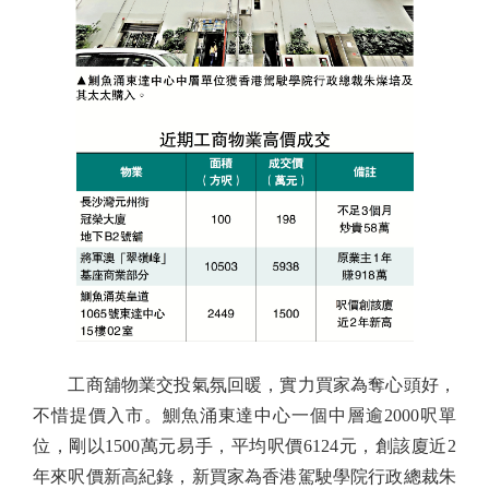
工商舖物業交投氣氛回暖，實力買家為奪心頭好，
不惜提價入市。鰂魚涌東達中心一個中層逾2000呎單
位，剛以1500萬元易手，平均呎價6124元，創該廈近2
年來呎價新高紀錄，新買家為香港駕駛學院行政總裁朱