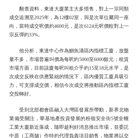
翻查資料，東達大廈業主大多惜售，對上一宗同類
成交追溯至2025年，為12樓02室，與是次單位屬同一座
向，當時成交呎價約4600元，是次6124元呎價較對上一
宗反彈約33%。
他分析，東達中心作為鰂魚涌區內指標工廈，放盤
量不多，市場普遍叫價為每呎約5000至6000餘元；租賃
市場方面，目前該廈每呎叫租介乎約15至18元水平，是
次成交反映在供應緊絀的情況下，區內優質工廈具吸引
力，可支撐成交價，相信今次成交將推動區內指標工廈
交投轉好。
受到北部都會區融入大灣區發展所帶動，新界北物
業備受關注，華基地產投資發展的粉嶺安全街5號全幢
工業大廈新近落成，隨即趁利好消息推出市場，並委託
中原（工商舖）作特約代理負責項目銷售，物業將以交