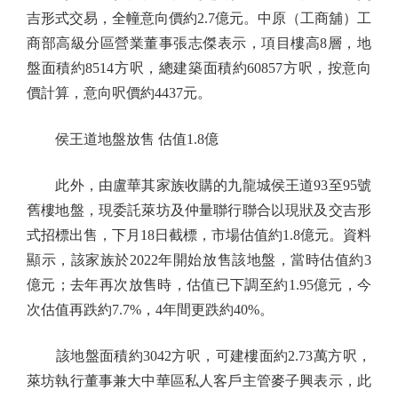
吉形式交易，全幢意向價約2.7億元。中原（工商舖）工
商部高級分區營業董事張志傑表示，項目樓高8層，地
盤面積約8514方呎，總建築面積約60857方呎，按意向
價計算，意向呎價約4437元。
侯王道地盤放售 估值1.8億
此外，由盧華其家族收購的九龍城侯王道93至95號
舊樓地盤，現委託萊坊及仲量聯行聯合以現狀及交吉形
式招標出售，下月18日截標，市場估值約1.8億元。資料
顯示，該家族於2022年開始放售該地盤，當時估值約3
億元；去年再次放售時，估值已下調至約1.95億元，今
次估值再跌約7.7%，4年間更跌約40%。
該地盤面積約3042方呎，可建樓面約2.73萬方呎，
萊坊執行董事兼大中華區私人客戶主管麥子興表示，此