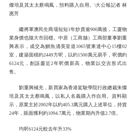
燦培及其太太蔡鳴鳳，預料購入自用。\大公報記者 林
惠芳
繼將軍澳民生商場短短1年炒貴逾900萬後，工廈物
業身價也隨大市回穩。中原（工商舖）工商部董事劉重
興表示，成交為鰂魚涌英皇道1065號東達中心15樓02
室，建築面積約2449方呎，以約1500萬元易手，呎價約
6124元，創該廈近2年呎價新高，物業以交吉形式出
售。
劉重興補充，新買家為香港駕駛學院行政總裁朱燦
培及其太太蔡鳴鳳，以私人名義購入作自用。資料顯
示，原業主於2002年以約405.3萬元購入上述單位，持貨
24年，賬面獲利約1094.7萬元，物業期內升值2.7倍。
均呎6124元較去年升33%