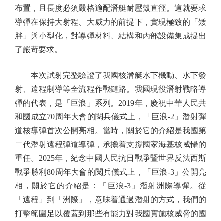
布置，且長度必須嚴格適配潛艇耐壓殼直徑。這就要求
導彈在保持大射程、大威力的前提下，實現極致的「矮
胖」與小型化，對導彈材料、結構和內部設備集成提出
了嚴苛要求。
本次試射完整驗證了我國核潛艇水下機動、水下發
射、遠程制導等全流程作戰鏈路。我國現役潛射戰略導
彈的代表，是「巨浪」系列。2019年，慶祝中華人民共
和國成立70周年大會的閱兵儀式上，「巨浪-2」潛射彈
道核導彈首次公開亮相。當時，關於它的介紹是我國第
二代潛射遠程彈道導彈，承擔着支撐國家海基核威懾的
重任。2025年，紀念中國人民抗日戰爭暨世界反法西斯
戰爭勝利80周年大會的閱兵儀式上，「巨浪-3」公開亮
相，關於它的介紹是：「巨浪-3」潛射洲際導彈。從
「遠程」到「洲際」，意味着通過潛射的方式，我們的
打擊範圍足以覆蓋到那些有能力對我國實施核威脅的國