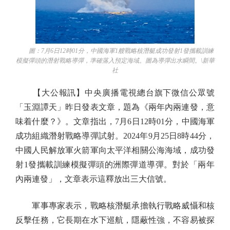
圖：7月6日12時01分，中國海軍1艘戰略核潛艇成功發射1發攜載訓練
模擬彈頭的潛射戰略導彈，準確落入預定海域。圖為導彈出水瞬間。\新華
社
【大公報訊】中央廣播電視總台旗下微信公眾號
「玉淵譚天」昨日發表文章，題為《兩年內兩連發，意
味着什麼？》。文章指出，7月6日12時01分，中國海軍
成功組織潛射戰略導彈試射。2024年9月25日8時44分，
中國人民解放軍火箭軍向太平洋相關公海海域，成功發
射1發攜載訓練模擬彈頭的洲際彈道導彈。對於「兩年
內兩連發」，文章表示這釋放出三大信號。
軍事專家表示，戰略核潛艇承擔執行戰略威懾和核
反擊任務，它長期在水下巡航，隱蔽性強，不容易被探