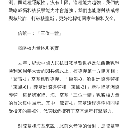
測。而這種隱蔽性，沒有上限。這種能力越強，我們的
戰略威懾和核反擊能力才會越強，我們也能應對核威脅
與核訛詐、打破核壟斷，更好地捍衛國家主權和安全。
信號一：「三位一體」
戰略核力量逐步夯實
去年，紀念中國人民抗日戰爭暨世界反法西斯戰爭
勝利80周年大會的閱兵儀式上，核導彈第一方隊亮相：
「驚雷-1」空基遠程導彈、「巨浪-3」潛射洲際導彈和
「東風-61」陸基洲際導彈和「東風-31」新型陸基洲際
導彈，這是我軍陸、海、空基「三位一體」戰略核力量
的首次集中展示。其中「驚雷-1」空基遠程導彈和同場
受檢閱的轟-6N，代表我們擁有了空基遠程打擊能力。
對陸基和海基來說，此前火箭軍的發射，是陸基車