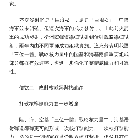
家。
本次發射的是「巨浪-2」，還是「巨浪-3」，中國
海軍並未明確。但這次海軍的成功發射，加上此前火箭
軍的成功發射，從洲際彈道導彈試射到潛射戰略導彈試
射，兩年內由不同軍種成功組織實施。這充分表明我國
「三位一體」戰略核力量中的陸基和海基兩個重要組成
部分都在有效運轉，也進一步強化了整體威懾力和可靠
性。
信號二：應對核威脅與核訛詐
打破核壟斷能力進一步增強
陸、海、空基「三位一體」戰略核力量中，海基潛
射彈道導彈更可能形成二次核打擊能力。二次核打擊能
力，指的是一個國家在遭受敵方核打擊後，仍然具有使