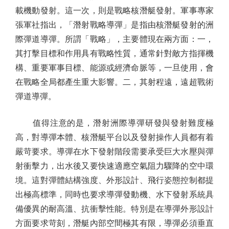
載機動發射。這一次，則是戰略核潛艇發射。軍事專家
張軍社指出，「潛射戰略導彈」是指由核潛艇發射的洲
際彈道導彈。所謂「戰略」，主要體現在兩方面：一，
其打擊目標和作用具有戰略性質，通常針對敵方指揮機
構、重要軍事目標、能源或經濟命脈等，一旦使用，會
在戰略全局都產生重大影響。二，其射程遠，遠超戰術
彈道導彈。
值得注意的是，潛射洲際導彈研發與發射難度極
高，對導彈本體、核潛艇平台以及發射操作人員都有着
嚴苛要求。導彈在水下發射階段需要承受巨大水壓與彈
射衝擊力，出水後又要快速適應空氣阻力驟降的空中環
境。這對彈體結構強度、外形設計、飛行姿態控制都提
出極高標準，同時也要求導彈發動機、水下發射系統具
備優異的耐高溫、抗衝擊性能。特別是在導彈外形設計
方面要求苛刻，潛艇內部空間極其有限，導彈必須垂直