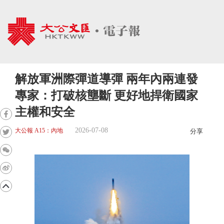
解放軍洲際彈道導彈 兩年內兩連發
專家：打破核壟斷 更好地捍衛國家
主權和安全
2026-07-08
大公報 A15：內地
分享