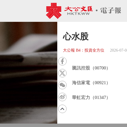
心水股
大公報 B4：投資全方位
2026-07-0
騰訊控股（00700）
海信家電（00921）
華虹宏力（01347）