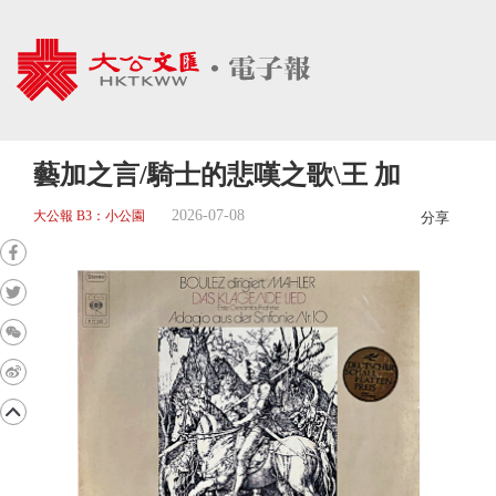
藝加之言/騎士的悲嘆之歌\王 加
2026-07-08
大公報 B3：小公園
分享