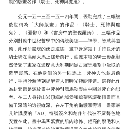
勒的版畫名作《騎士、死神與魔鬼》。
公元一五一三至一五一四年間，丟勒完成了三幅被
後世稱為「大師版畫」的作品：《騎士、死神與魔
鬼》、《憂鬱I》和《書房中的聖傑羅姆》。三幅作品
分別對應中世紀哲學中的傳統美德——神學、智慧與道
德，此作所體現的便是道德。畫中身穿鎧甲手持長矛的
騎士騎在高頭大馬上緩步前行，莊嚴肅穆的騎士形象顯
然借鑒了畫家在遊歷意大利期間從古羅馬雕塑中汲取的
造型靈感。在他身側的另一匹馬上，死神與他並肩前
行，手持沙漏時刻提醒着人們時光轉瞬即逝。選擇此作
為封套應是源於畫中死神對應馬勒樂曲中關於死亡的思
考。在二人身後山岩頂端的城堡和瞭望塔讓整幅畫面具
備了深遠的透視縱深。在左下角的骷髏頭旁邊，畫家最
具辨識度的「AD」符號簽名和創作年代被不露聲色地
安置在此。畫中馬匹緊實的肌肉線條、鋥亮的鬃毛和人