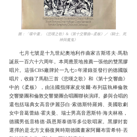
圖：「碟中畫」《悲嘆之歌》&《第十交響曲─柔板》／《騎士、死
神與魔鬼》
七月七號是十九世紀奧地利作曲家古斯塔夫·馬勒
誕辰一百六十六周年。本周應景地推薦一張他的雙黑膠
唱片。這張CBS廠牌於一九七○年灌錄並發行的德國版
唱片，收錄了馬勒三首《悲嘆之歌》和《第十交響曲》
中的《柔板》，由法國指揮家皮埃爾·布列茲執棒倫敦
交響樂團和倫敦交響樂團合唱團聯袂演繹。參與合唱的
還包括瑞典女高音伊麗莎白·索德斯特羅姆、美國歌劇
女中音葛蕾絲·霍夫曼、瑞士男高音恩斯特·海夫林格，
德國男低音格德·聶恩斯泰德等多位歌唱家。黑膠封套
選擇的是北方文藝復興時期德國畫家阿爾布雷希特·丟