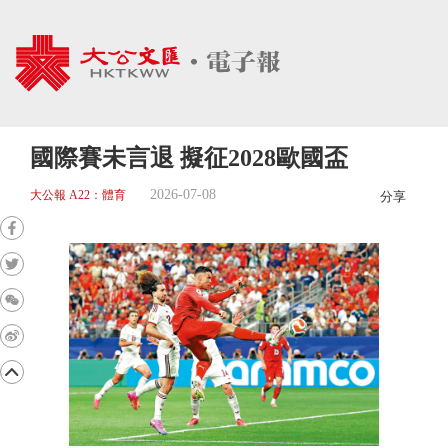
國際賽未言退 擬征2028歐國盃
2026-07-08
大公報 A22：體育
分享