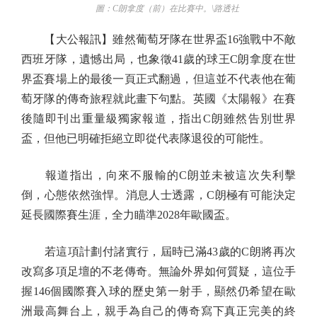
圖：C朗拿度（前）在比賽中。\路透社
【大公報訊】雖然葡萄牙隊在世界盃16強戰中不敵
西班牙隊，遺憾出局，也象徵41歲的球王C朗拿度在世
界盃賽場上的最後一頁正式翻過，但這並不代表他在葡
萄牙隊的傳奇旅程就此畫下句點。英國《太陽報》在賽
後隨即刊出重量級獨家報道，指出C朗雖然告別世界
盃，但他已明確拒絕立即從代表隊退役的可能性。
報道指出，向來不服輸的C朗並未被這次失利擊
倒，心態依然強悍。消息人士透露，C朗極有可能決定
延長國際賽生涯，全力瞄準2028年歐國盃。
若這項計劃付諸實行，屆時已滿43歲的C朗將再次
改寫多項足壇的不老傳奇。無論外界如何質疑，這位手
握146個國際賽入球的歷史第一射手，顯然仍希望在歐
洲最高舞台上，親手為自己的傳奇寫下真正完美的終