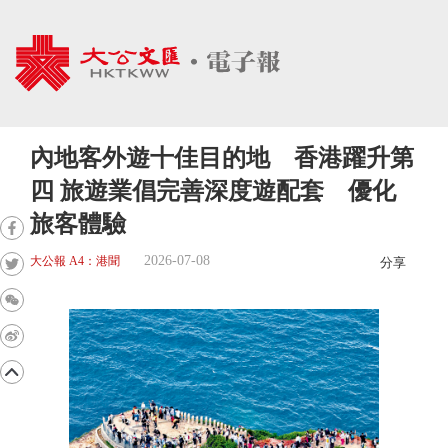
內地客外遊十佳目的地 香港躍升第
四 旅遊業倡完善深度遊配套 優化
旅客體驗
2026-07-08
大公報 A4：港聞
分享