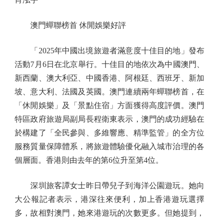
澳門蟬聯榜首 休閒娛樂好評
「2025年中國出境旅遊者滿意度十佳目的地」發布
活動7月6日在北京舉行。十佳目的地依次為中國澳門、
新西蘭、澳大利亞、中國香港、阿根廷、西班牙、新加
坡、意大利、法國及英國。澳門連續兩年蟬聯榜首，在
「休閒娛樂」及「景點住宿」方面獲得高度評價。澳門
特區政府旅遊局副局長程衛東表示，澳門的成功經驗在
於構建了「全民參與、多維響應、精準監管」的全方位
服務質量保障體系，將旅遊體驗優化融入城市治理的各
個層面。香港則由去年的第6位升至第4位。
深圳旅客譚女士昨日帶兒子到海洋公園遊玩。她向
大公報記者表示，港深往來便利，加上香港遊玩選擇
多，故相對澳門，她來港遊玩的次數更多。但她提到，