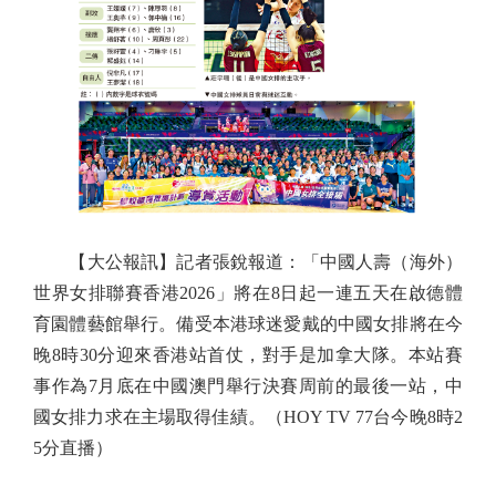
【大公報訊】記者張銳報道：「中國人壽（海外）
世界女排聯賽香港2026」將在8日起一連五天在啟德體
育園體藝館舉行。備受本港球迷愛戴的中國女排將在今
晚8時30分迎來香港站首仗，對手是加拿大隊。本站賽
事作為7月底在中國澳門舉行決賽周前的最後一站，中
國女排力求在主場取得佳績。（HOY TV 77台今晚8時2
5分直播）