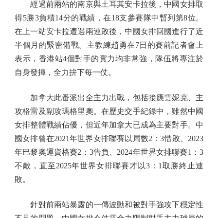
經過前兩站的南京與土耳其安卡拉後，中國女排取
得5勝3負積14分的戰績，在18支參賽隊中暫列第8位。
在上一站安卡拉遭遇兩連敗後，中國女排回國進行了近
半個月的緊密備戰。主教練趙勇在7日的賽前記者會上
表示，香港站4個對手的實力均非常強，隊伍將專注於
自身發揮，全力拚下每一仗。
加拿大此番派出全主力出戰，包括接應雲妮克、主
攻格雷及副攻瑪格里奧。在歷史交手紀錄中，雖然中國
女排整體戰績佔優，但近年加拿大已成為主要對手。中
國女排曾在2021年世界女排聯賽以局數2：3惜敗、2023
年巴黎奧運資格賽2：3告負、2024年世界女排聯賽1：3
不敵，直至2025年世界女排聯賽才以3：1取勝終止連
敗。
針對前兩站暴露的一傳波動和被對手強攻下穩定性