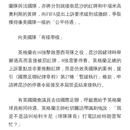
蘭隊與法國隊，亦將分別就後衛昆沙的紅牌和中場米高
奧利斯的黃牌，向FIFA提出上訴要求緩刑或撤銷，爭取
獲得像美國隊一樣的「公平待遇」。
向美國隊「有樣學樣」
英格蘭在16強擊敗墨西哥隊之役，昆沙因鏟球時舉
腳過高而直接被罰紅牌，8強需要停賽。英格蘭足總的
上訴重點並非要推翻紅牌，而是仿效美國隊的案例，援
引《國際足聯紀律章程》第27條「暫緩執行」條款，申
請將昆沙的停賽令延後至本屆世盃結束後執行。
有英國國會議員去信國際足聯，呼籲應給予英格蘭
球員相同待遇。英格蘭主帥杜切爾語帶諷刺地說：「我
是不是該叫哈利卡尼（球隊隊長）打電話給特朗普幫
忙？」