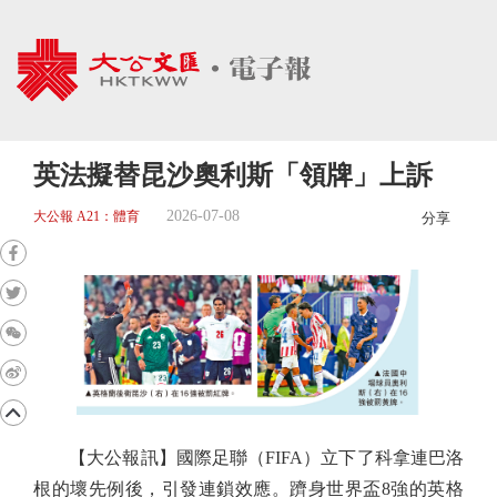
英法擬替昆沙奧利斯「領牌」上訴
2026-07-08
大公報 A21：體育
分享
【大公報訊】國際足聯（FIFA）立下了科拿連巴洛
根的壞先例後，引發連鎖效應。躋身世界盃8強的英格