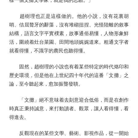
樣一個文攤文學家，就是我的志願。」
趙樹理也正是這樣做的。他的小說，沒有花裏胡
哨、佶屈聱牙的辭藻，沒有堆砌扭捏、光怪陸離的敘事
結構，語言文字平實樸素，故事通俗易懂，人物形象鮮
活，圍繞着灶台菜園、田間地頭娓娓道來。粗通文字者
就看得懂，不識字的農民也聽得懂。
固然，趙樹理的小說也有着某些特定的時代烙印和
歷史環境，但是他在上世紀四十年代的這番「文攤」之
論，至今聽起來，愈加振聾發聵。
「文攤」絕不意味着去刻意迎合低俗，而是在創作
時真正秉持誠意，來打動讀者、觀眾，讓人看得懂，看
得進去。
反觀現在的某些文學、藝術、影視作品，從一開始