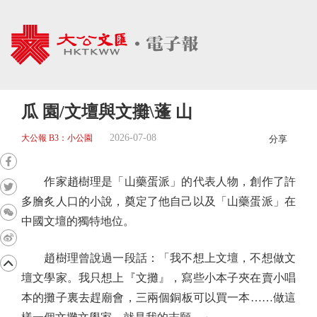
瓜 園/文壇與文攤\蓬 山
2026-07-08
大公報 B3：小公園
分享
作家趙樹理是「山藥蛋派」的代表人物，創作了許
多膾炙人口的小說，奠定了他自己以及「山藥蛋派」在
中國文壇的獨特地位。
趙樹理曾說過一段話：「我不想上文壇，不想做文
壇文學家。我只想上『文攤』，寫些小本子夾在賣小唱
本的攤子裏去趕廟會，三兩個銅板可以買一本……做這