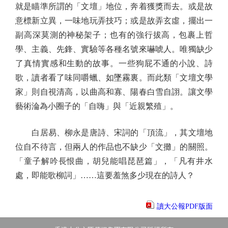
就是瞄準所謂的「文壇」地位，奔着獲獎而去。或是故
意標新立異，一味地玩弄技巧；或是故弄玄虛，擺出一
副高深莫測的神秘架子；也有的強行拔高，包裹上哲
學、主義、先鋒、實驗等各種名號來嚇唬人。唯獨缺少
了真情實感和生動的故事。一些狗屁不通的小說、詩
歌，讀者看了味同嚼蠟、如墜霧裏。而此類「文壇文學
家」則自視清高，以曲高和寡、陽春白雪自詡。讓文學
藝術淪為小圈子的「自嗨」與「近親繁殖」。
白居易、柳永是唐詩、宋詞的「頂流」，其文壇地
位自不待言，但兩人的作品也不缺少「文攤」的關照。
「童子解吟長恨曲，胡兒能唱琵琶篇」，「凡有井水
處，即能歌柳詞」……這要羞煞多少現在的詩人？
讀大公報PDF版面