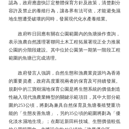
認為，政府應盡快訂定整體保育方針及政策，清楚劃分
容許及禁止的養殖行為，讓各界有法可依，才能避免濕
地生態遭受破壞的同時，發展現代化水產養殖業。
政府昨日回應有關在公園範圍內的魚塘操作查詢，
表示漁農自然護理署聯同土木工程拓展署現正全力推展
公園的分階段建設。其中位於公園第一期第一階段工程
範圍的魚塘已完成清理。
政府發言人強調，自然生態和漁農業資源均為香港
的重要資產，政府高度重視兩者的保育及可持續發展。
規劃中的三寶樹濕地保育公園是將生態系統的價值創造
性融入現代漁農業轉型的關鍵示範項目，其中大部分範
圍約253公頃，將劃為兼具自然保育及魚塘養殖雙重功
能的「生態友善魚塘」，另約35公頃的範圍將劃為「優
化淡水濕地生境」；在鄰近新田科技城、生態價值較低