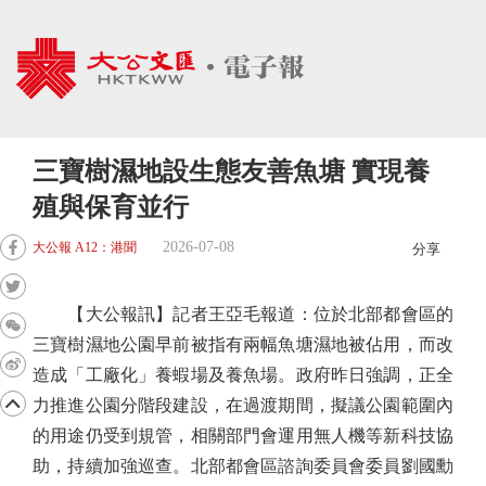
三寶樹濕地設生態友善魚塘 實現養
殖與保育並行
2026-07-08
大公報 A12：港聞
分享
【大公報訊】記者王亞毛報道：位於北部都會區的
三寶樹濕地公園早前被指有兩幅魚塘濕地被佔用，而改
造成「工廠化」養蝦場及養魚場。政府昨日強調，正全
力推進公園分階段建設，在過渡期間，擬議公園範圍內
的用途仍受到規管，相關部門會運用無人機等新科技協
助，持續加強巡查。北部都會區諮詢委員會委員劉國勳