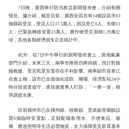
7日晚，廣西舉行防汛救災新聞發布會，介紹有關
情況。據介紹，截至目前，廣西全區共有14個設區市63
個縣區受災，受災人口37.5萬人，因災死亡6人、失聯11
人，已緊急轉移安置13萬人。農作物受災面積1.29萬公
頃，其他各類經濟損失正在統計中。
此外，在7日中午舉行的新聞發布會上，當地氣象
部門介紹，未來三天，南寧市降雨仍將持續，預計對搶
險救援、受災民眾安置存在不利影響。南寧副市長韋江
在會上稱，該市已全面強化堤防、閘壩、排澇泵站24小
時分段巡查值守，逐段落實專人盯防，「一庫一策」精
準調度水庫。
目前橫州市已在橫州鎮、校椅鎮、雲表鎮等鄉鎮設
置6個臨時安置點，足額配備飲用水、方便食品、被
褥、應急照明等生活必需物資，全力保障受災群眾基本