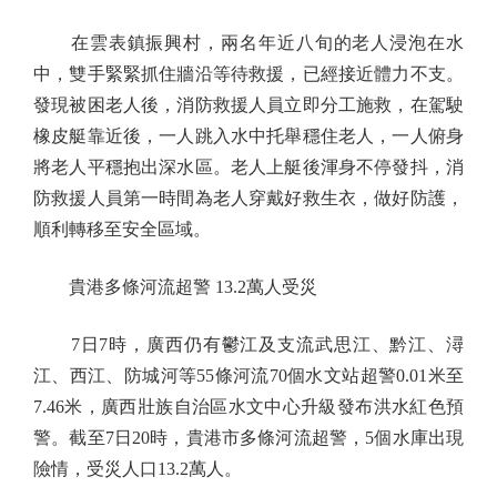
在雲表鎮振興村，兩名年近八旬的老人浸泡在水
中，雙手緊緊抓住牆沿等待救援，已經接近體力不支。
發現被困老人後，消防救援人員立即分工施救，在駕駛
橡皮艇靠近後，一人跳入水中托舉穩住老人，一人俯身
將老人平穩抱出深水區。老人上艇後渾身不停發抖，消
防救援人員第一時間為老人穿戴好救生衣，做好防護，
順利轉移至安全區域。
貴港多條河流超警 13.2萬人受災
7日7時，廣西仍有鬱江及支流武思江、黔江、潯
江、西江、防城河等55條河流70個水文站超警0.01米至
7.46米，廣西壯族自治區水文中心升級發布洪水紅色預
警。截至7日20時，貴港市多條河流超警，5個水庫出現
險情，受災人口13.2萬人。