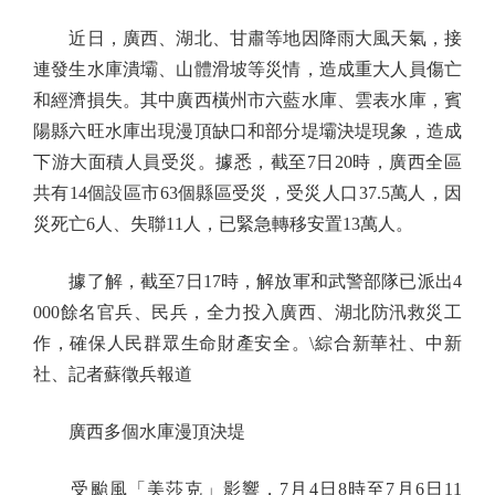
近日，廣西、湖北、甘肅等地因降雨大風天氣，接
連發生水庫潰壩、山體滑坡等災情，造成重大人員傷亡
和經濟損失。其中廣西橫州市六藍水庫、雲表水庫，賓
陽縣六旺水庫出現漫頂缺口和部分堤壩決堤現象，造成
下游大面積人員受災。據悉，截至7日20時，廣西全區
共有14個設區市63個縣區受災，受災人口37.5萬人，因
災死亡6人、失聯11人，已緊急轉移安置13萬人。
據了解，截至7日17時，解放軍和武警部隊已派出4
000餘名官兵、民兵，全力投入廣西、湖北防汛救災工
作，確保人民群眾生命財產安全。\綜合新華社、中新
社、記者蘇徵兵報道
廣西多個水庫漫頂決堤
受颱風「美莎克」影響，7月4日8時至7月6日11