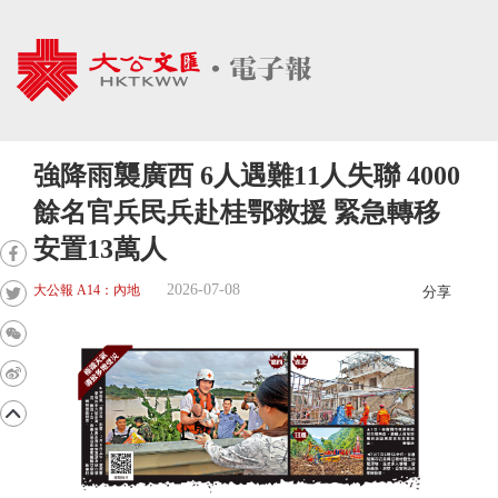
強降雨襲廣西 6人遇難11人失聯 4000
餘名官兵民兵赴桂鄂救援 緊急轉移
安置13萬人
2026-07-08
大公報 A14：內地
分享