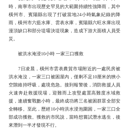
時，南寧市出現歷史罕見的大範圍持續性強降雨，其中
橫州市、賓陽縣出現了打破當地24小時氣象紀錄的降
雨，橫州市六藍水庫、雲表水庫，賓陽縣六旺水庫出現
漫頂缺口和部分堤壩決堤現象，造成下游大面積人員受
災。
被洪水淹浸10小時 一家三口獲救
7日凌晨，橫州市雲表農貿市場附近的一處民房被
洪水淹沒，一家三口被困屋內，僅剩不足10厘米的狹小
空隙維持呼吸，處境危急。接到報警後，消防救援人員
火速奔赴救援現場，迎難而上攻堅處置高難度水域救
援，連續奮戰數小時，最終成功將三名被困群眾全部安
全轉移。至此，歷經10小時洪水浸泡圍困，一家三口全
部成功獲救。獲救的市民說，當時想嘗試潛水逃生，後
來潛到一半才發現不行。