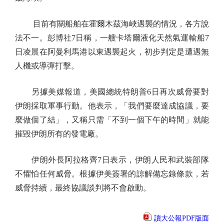
目前有關船舶在霍爾木茲海峽遇襲的情況，各方說
法不一。彭博社7日稱，一艘卡塔爾液化天然氣運輸船7
日凌晨在阿曼利馬港以東遇襲起火，初步判定是遭遇無
人機或導彈打擊。
另據美媒報道，美國總統特朗普6日再次威脅要對
伊朗採取軍事行動。他表示，「我們要麼達成協議，要
麼做個了結」，又稱只需「不到一個下午的時間」就能
摧毀伊朗所有的發電廠。
伊朗外長阿拉格齊7日表示，伊朗人民和武裝部隊
不懼怕任何威脅。根據伊美簽署的諒解備忘錄條款，若
威脅持續，最終協議談判將不會啟動。
讀大公報PDF版面