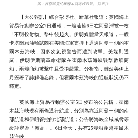
圖：再有船隻於霍爾木茲海峽遇襲。\路透社
【大公報訊】綜合彭博社、新華社報道：英國海上
貿易行動辦公室7日通報，一艘油輪6日在阿曼灣被一枚
「不明投射物」擊中後起火。伊朗媒體當天報道，一艘
卡塔爾籍油輪試圖在美國海軍支持下通過阿曼一側的霍
爾木茲海峽，因多次忽視警告而遭到攻擊。美媒則透
露，伊朗伊斯蘭革命衛隊在霍爾木茲海峽襲擊數艘商
船，兩艘商船被擊中且受損嚴重。分析指，雖然美伊上
月簽署了諒解備忘錄，但霍爾木茲海峽的通航狀況仍不
穩定。
英國海上貿易行動辦公室5日發布的公告稱，霍爾
木茲海峽現有兩條通行航道，分別為靠近阿曼一側的南
部航道和伊朗管控的北部航道；公告將海峽全域威脅等
級評定為「較高」。6日全天，共有25艘船穿越霍爾木
茲海峽。