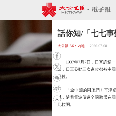
話你知/「七七事
大公報 A6：內地
2026-07-08
1937年7月7日，日軍詭稱一
日，日軍發動三次進攻都被中國
犧牲。
「全中國的同胞們！平津危急
喊，隨着電波傳遍全國激盪在國
此拉開。