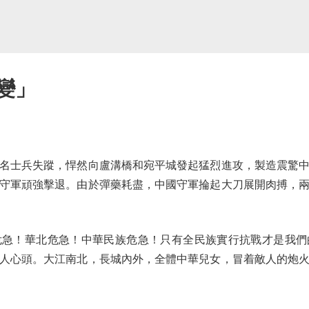
變」
名士兵失蹤，悍然向盧溝橋和宛平城發起猛烈進攻，製造震驚中外
守軍頑強擊退。由於彈藥耗盡，中國守軍掄起大刀展開肉搏，兩
！華北危急！中華民族危急！只有全民族實行抗戰才是我們
人心頭。大江南北，長城內外，全體中華兒女，冒着敵人的炮