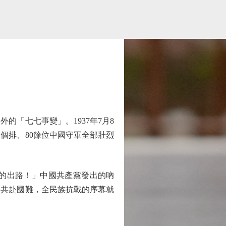
的「七七事變」。1937年7月8
個排、80餘位中國守軍全部壯烈
的出路！」中國共產黨發出的吶
火共赴國難，全民族抗戰的序幕就