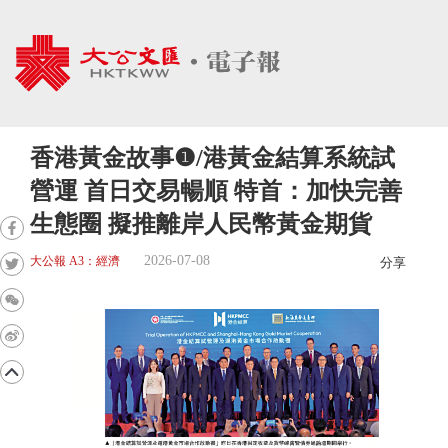
香港黃金故事❶/港黃金結算系統試
營運 首日交易暢順 特首：加快完善
生態圈 擬推離岸人民幣黃金期貨
2026-07-08
大公報 A3：經濟
分享