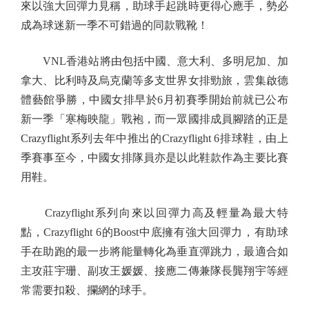
來以強大回彈力見稱，助球手起跳時更得心應手，勢必
成為球迷新一季不可錯過的同款戰靴！
VNL香港站將由包括中國、意大利、多明尼加、加
拿大、比利時及烏克蘭等多支世界女排勁旅，雲集啟德
體藝館爭勝，中國女排早於6月初賽季開始前就已公布
新一季「寒梅映龍」戰袍，而一眾國排成員腳踏的正是
Crazyflight系列去年中推出的Crazyflight 6排球鞋，由上
季賽事至今，中國女排隊員亦是以此鞋款作為主要比賽
用鞋。
Crazyflight系列向來以回彈力高及輕量為最大特
點，Crazyflight 6的Boost中底擁有強大回彈力，有助球
手在助跑的最一步將能量轉化為垂直彈跳力，最適合如
主攻莊宇珊、副攻王媛媛、接應二傳兼隊長龔翔宇等經
常需要扣殺、攔網的球手。