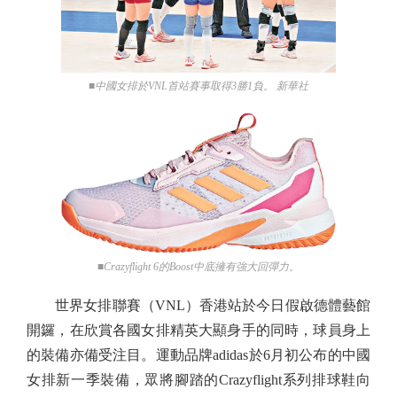
■中國女排於VNL首站賽事取得3勝1負。 新華社
■Crazyflight 6的Boost中底擁有強大回彈力。
世界女排聯賽（VNL）香港站於今日假啟德體藝館
開鑼，在欣賞各國女排精英大顯身手的同時，球員身上
的裝備亦備受注目。運動品牌adidas於6月初公布的中國
女排新一季裝備，眾將腳踏的Crazyflight系列排球鞋向