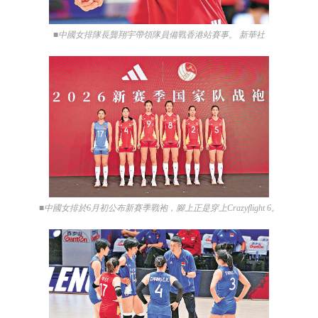
■中國女排隊長龔翔宇帶領隊員備戰香港站賽事。 新華社
■中國女排於6月初公布新賽季戰袍，腳上正是穿上Crazyflight 6。