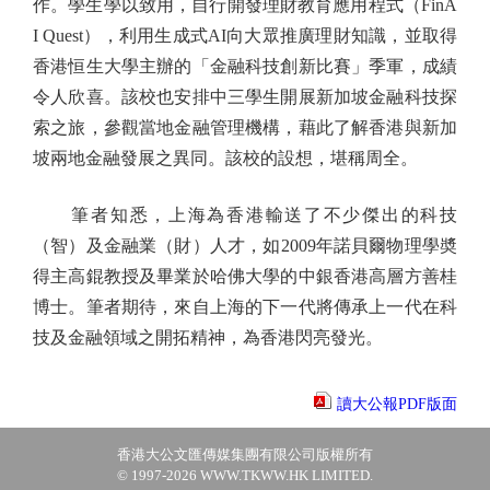
作。學生學以致用，自行開發理財教育應用程式（FinA
I Quest），利用生成式AI向大眾推廣理財知識，並取得
香港恒生大學主辦的「金融科技創新比賽」季軍，成績
令人欣喜。該校也安排中三學生開展新加坡金融科技探
索之旅，參觀當地金融管理機構，藉此了解香港與新加
坡兩地金融發展之異同。該校的設想，堪稱周全。
筆者知悉，上海為香港輸送了不少傑出的科技
（智）及金融業（財）人才，如2009年諾貝爾物理學奬
得主高錕教授及畢業於哈佛大學的中銀香港高層方善桂
博士。筆者期待，來自上海的下一代將傳承上一代在科
技及金融領域之開拓精神，為香港閃亮發光。
讀大公報PDF版面
香港大公文匯傳媒集團有限公司版權所有
© 1997-2026 WWW.TKWW.HK LIMITED.