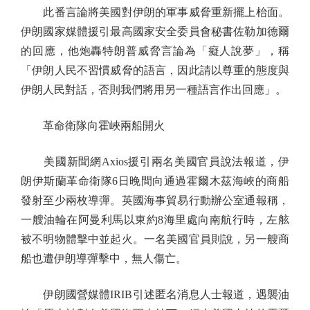
此番言論將美國對伊朗的軍事威脅重新擺上枱面。
伊朗國家媒體援引最高國家安全委員會秘書佐勒加德爾
的回應，他炮轟特朗普威脅言論為「癡人說夢」，稱
「伊朗人民不習慣威脅的語言，因此請以尊重的態度與
伊朗人民對話，否則我們將用另一種語言作出回應」。
革命衛隊向霍峽兩船開火
美國新聞網Axios援引兩名美國官員說法報道，伊
朗伊斯蘭革命衛隊6日晚間向通過霍爾木茲海峽的商船
發射至少兩枚導彈。英國海事貿易行動辦公室通報稱，
一艘油輪在阿曼利馬以東約8海里處向南航行時，左舷
被不明物體擊中並起火。一名美國官員則說，另一艘商
船也遭伊朗導彈擊中，無人傷亡。
伊朗國營媒體IRIB引述匿名消息人士報道，遇襲油