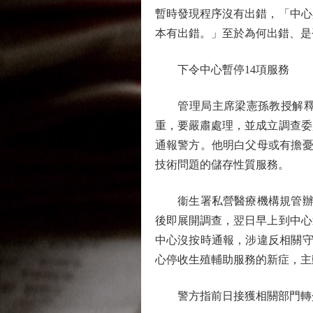
暫時發現程序沒有出錯，「中心
本有出錯。」至於為何出錯、是
下令中心暫停14項服務
管理局主席梁憲孫教授解釋，
重，要嚴肅處理，並成立調查委
通報警方。他明白父母或有擔憂
技術問題的儲存性質服務。
衞生署私營醫療機構規管辦公
後即展開調查，翌日早上到中心
中心沒按時通報，涉違反相關守
心停收生殖輔助服務的新症，主
警方指前日接獲相關部門轉介