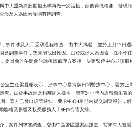
與中大重新將胚胎攞出嚟再做一次活檢，然後再做檢測，發現
否涉及人為因素等則有待調查。
事件涉及人工受孕過程檢查，由中大揭發，並於上月17日通
員會調查事件，暫未能找出原因。由於或涉人為因素，在不作
，委員會昨午開會討論後續處理方案後，決定暫停中心17項服務
室主任梁愛珊表示，涉事中心是持牌日間醫療中心，署方上周
巡查。由於事故涉及錯辨病人樣本，屬需24小時內通報衞生署
則。署方已發出規管通知，要求中心4星期內提交調查報告，
動聯絡受影響及接受服務人士並作合適安排。
，案件列求警調查，交由中區警區重案組跟進，暫未有人被捕