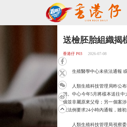
送檢胚胎組織揭
香港仔 P03
2026-07-08
生殖醫學中心未依法通報 或
人類生殖科技管理局昨公布持牌提
錯。中心今年5月將樣本送往中
個並非屬原來父母；另一個案涉
依法例要求24小時內通報，雖
人類生殖科技管理局視察委員