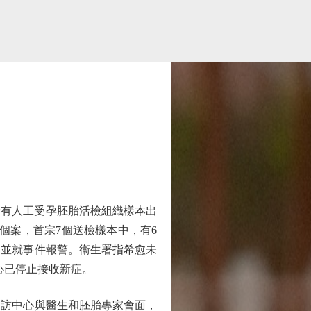
）涉有人工受孕胚胎活檢組織樣本出
個案，首宗7個送檢樣本中，有6
，並就事件報警。衞生署指希愈未
心已停止接收新症。
訪中心與醫生和胚胎專家會面，