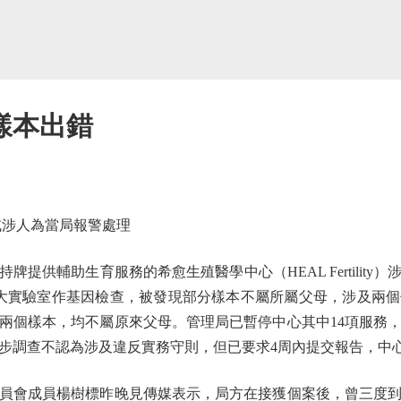
樣本出錯
涉人為當局報警處理
供輔助生育服務的希愈生殖醫學中心（HEAL Fertility
大實驗室作基因檢查，被發現部分樣本不屬所屬父母，涉及兩個
兩個樣本，均不屬原來父母。管理局已暫停中心其中14項服務
初步調查不認為涉及違反實務守則，但已要求4周內提交報告，中
會成員楊樹標昨晚見傳媒表示，局方在接獲個案後，曾三度到