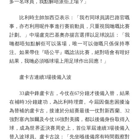
多一名球員，我點解唔派佢上場？」
比利時主帥加西亞表示：「我冇同球員講巴路官嘅
事，亦冇利用呢件事進行賽前動員，只重視我哋嘅比賽
計劃。」中場盧克巴基奧亦揚言選擇以足球說話：「我
哋都唔知點解佢可以落場，唯一可以做嘅只係保持專
注。如果帶住『唔公平』嘅諗法比賽，絕對唔會有咁好
結果，我哋必須喺球場上用足球作出回應！」
盧卡古連續3場後備入波
33歲中鋒盧卡古，今仗在67分鐘才後備入替，結果
在補時3分鐘建功，為比利時埋齋。今屆因傷患困擾淪
為替補的盧卡古，接連於分組賽最後一仗對新西蘭、32
強對塞內加爾及今仗16強對美國，都以後備身份取得入
球，成為世界盃決賽周史上，首位單屆連續3場後備入
替入波球員。盧卡古說：「先坐喺後備席有時間觀察對