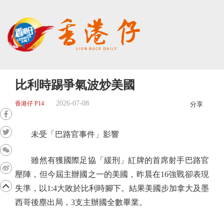
比利時踢爭氣波炒美國
2026-07-08
香港仔 P14
分享
未受「巴路官事件」影響
雖然有獲國際足協「緩刑」紅牌的首席射手巴路官
壓陣，但今屆主辦國之一的美國，昨晨在16強戰卻表現
失準，以1:4大敗於比利時腳下。結果美國步加拿大及墨
西哥後塵出局，3支主辦國全數畢業。