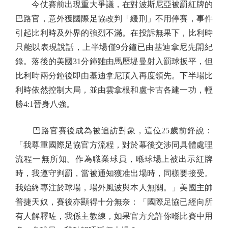
今仗賽前出現重大爭議，在對波斯尼亞被罰紅牌的
巴路官，意外獲國際足協改判「緩刑」不用停賽，事件
引起比利時及外界的強烈不滿。在投訴無果下，比利時
只能以表現說話，上半場僅9分鐘已由基迪拿尼先開紀
錄。落後的美國31分鐘雖由馬歷堤曼射入罰球扳平，但
比利時兩分鐘後即由基迪拿尼頂入再度領先。下半場比
利時依然控制大局，並由雲拿根和盧卡古各建一功，輕
勝4:1晉身八強。
巴路官賽後成為被追訪對象，這位25歲前鋒說：
「我尊重國際足協官方流程，對於幕後交涉同具體處理
流程一無所知。作為職業球員，喺球場上被出示紅牌
時，我遵守判罰，當被通知獲准出場時，同樣要接受。
我始終專注於球場，場外風波與本人無關。」美國主帥
普捷天奴，賽後亦顯得十分無奈：「國際足協已經向所
有人解釋咗，我係主教練，如果官方允許你喺比賽中用