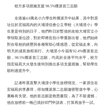
校方多項措施支援 98.5%獲派首三志願
全港逾4.8萬名小六學生昨獲派升中結果，其中對原
址位於宏福苑內的大埔浸信會公立學校（大埔浸小）學
生更是特別的日子，他們昨日於暫借的友校大埔官立小
學領取派位證，對於即將告別小學重新出發，他們始終
對在母校的經歷與各種幫助心懷感恩，從宏福走來，向
明天的成長旅程前行。大埔浸小今屆有92.4%獲派首志
願，98.5%獲派首三志願，均高於全港平均水平，校方
指宏福苑大火發生後特別推出多項支援措施，幫助學生
順利過渡升中。
記者昨晨直擊大埔浸小學生放榜情況。一家原住在
宏福苑的李彥璋，得知獲派第二志願迦密聖道中學，心
裏略有失望。他的首志願是救恩書院，為了不留遺憾，
他在放榜前一晚已填好叩門申請表，打算再放手一試。