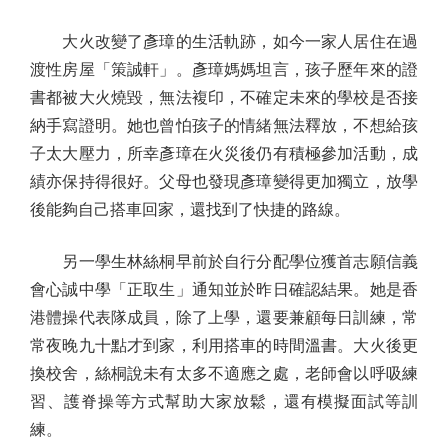
大火改變了彥璋的生活軌跡，如今一家人居住在過
渡性房屋「策誠軒」。彥璋媽媽坦言，孩子歷年來的證
書都被大火燒毀，無法複印，不確定未來的學校是否接
納手寫證明。她也曾怕孩子的情緒無法釋放，不想給孩
子太大壓力，所幸彥璋在火災後仍有積極參加活動，成
績亦保持得很好。父母也發現彥璋變得更加獨立，放學
後能夠自己搭車回家，還找到了快捷的路線。
另一學生林絲桐早前於自行分配學位獲首志願信義
會心誠中學「正取生」通知並於昨日確認結果。她是香
港體操代表隊成員，除了上學，還要兼顧每日訓練，常
常夜晚九十點才到家，利用搭車的時間溫書。大火後更
換校舍，絲桐說未有太多不適應之處，老師會以呼吸練
習、護脊操等方式幫助大家放鬆，還有模擬面試等訓
練。