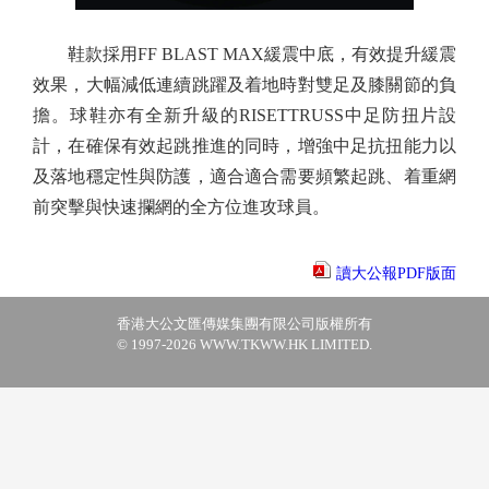
鞋款採用FF BLAST MAX緩震中底，有效提升緩震
效果，大幅減低連續跳躍及着地時對雙足及膝關節的負
擔。球鞋亦有全新升級的RISETTRUSS中足防扭片設
計，在確保有效起跳推進的同時，增強中足抗扭能力以
及落地穩定性與防護，適合適合需要頻繁起跳、着重網
前突擊與快速攔網的全方位進攻球員。
讀大公報PDF版面
香港大公文匯傳媒集團有限公司版權所有
© 1997-2026 WWW.TKWW.HK LIMITED.