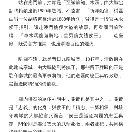
站在廟門前，抬頭是「至誠前知」木匾，由大鵬協
副將賴鎮邊於1880年敬贈。不遠處，「折洋鋤盜」橫匾
由另一位副將何長清於1888年所立，背後是一段官兵求
侯王指引、遠赴澳門擒獲大盜的故事。再看廟門前對
聯：「車水馬龍遊勝地，善男信女禮侯王」——這座
廟，既受官方推崇，也浸潤着百姓的煙火。
離廟不遠，就是昔日九龍城寨。1847年，清政府在
此建成寨城，由大鵬協副將鎮守。那些留下牌匾的正是
駐守寨城的最高軍事將領。他們送匾向忠臣典範致敬，
盡顯邊防將領的價值觀。
廟內供奉的眾多神明中，關帝也是其中之一。關帝
是「忠義」的化身，與侯王的「精忠」一脈相承。對駐
守寨城的大鵬協官兵而言，侯王是護駕殉國的忠臣典
範，關帝則是義薄雲天的武聖象徵，兩者並祀，共同構