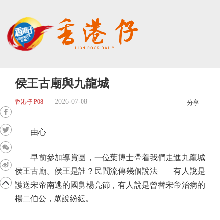
侯王古廟與九龍城
2026-07-08
香港仔 P08
分享
由心
早前參加導賞團，一位葉博士帶着我們走進九龍城
侯王古廟。侯王是誰？民間流傳幾個說法——有人說是
護送宋帝南逃的國舅楊亮節，有人說是曾替宋帝治病的
楊二伯公，眾說紛紜。