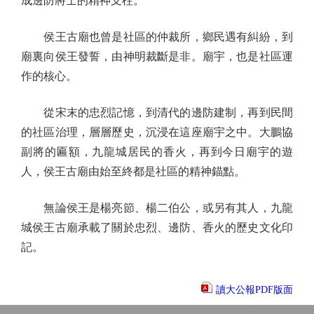
成邊防將士的精神支柱。
侯王古廟也曾是社區的仲裁所，鄉民遇有糾紛，到
廟裏向侯王發誓，由神明裁斷是非。廟宇，也是社區運
作的核心。
從宋末的忠烈記憶，到清代的邊防建制，再到民間
的社區治理，層層歷史，沉浸在這座廟宇之中。大鵬協
副將的匾額，九龍城居民的香火，再到今日廟宇的遊
人，侯王古廟由始至終都是社區的精神錨點。
無論侯王是楊亮節、楊二伯公，或另有其人，九龍
城侯王古廟承載了關於忠烈、邊防、香火的歷史文化印
記。
讀大公報PDF版面