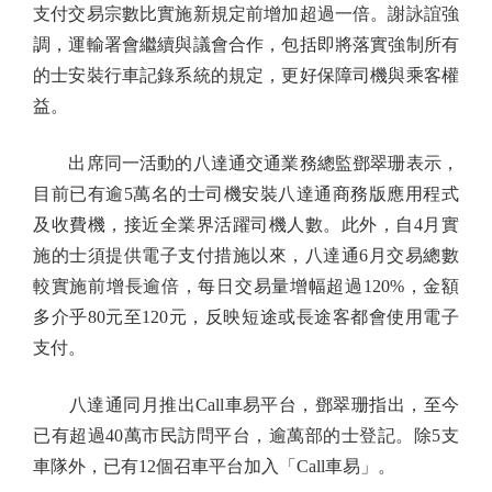
支付交易宗數比實施新規定前增加超過一倍。謝詠誼強
調，運輸署會繼續與議會合作，包括即將落實強制所有
的士安裝行車記錄系統的規定，更好保障司機與乘客權
益。
出席同一活動的八達通交通業務總監鄧翠珊表示，
目前已有逾5萬名的士司機安裝八達通商務版應用程式
及收費機，接近全業界活躍司機人數。此外，自4月實
施的士須提供電子支付措施以來，八達通6月交易總數
較實施前增長逾倍，每日交易量增幅超過120%，金額
多介乎80元至120元，反映短途或長途客都會使用電子
支付。
八達通同月推出Call車易平台，鄧翠珊指出，至今
已有超過40萬市民訪問平台，逾萬部的士登記。除5支
車隊外，已有12個召車平台加入「Call車易」。