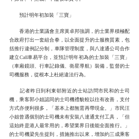
預計明年初加裝「三寶」
香港的士業議會主席黃卓邦強調，的士業界積極配
合政府打出一套組合拳，以全面提升的士服務質素，包
括推行違例記分制，車隊管理制度，與八達通公司合作
建立Call車易平台，並預計明年初為的士加裝「三寶」
（車廂鏡頭、行車記錄儀、衛星導航）裝備，監督的士
司機服務，從根本上杜絕違法行為。
記者昨日到利東邨附近的士站訪問市民和的士司
機，乘客郭小姐認同的士司機禮貌較以往有改善，支付
方式亦便利很多，「基本上都無需再帶現金。」市民汪
小姐曾遇個別的士司機未有安裝八達通支付工具，「但
這始終是港人最常用的，希望業界日後能全面推行。」
的士司機梁先生提到，措施推出以來，增加約三成乘客