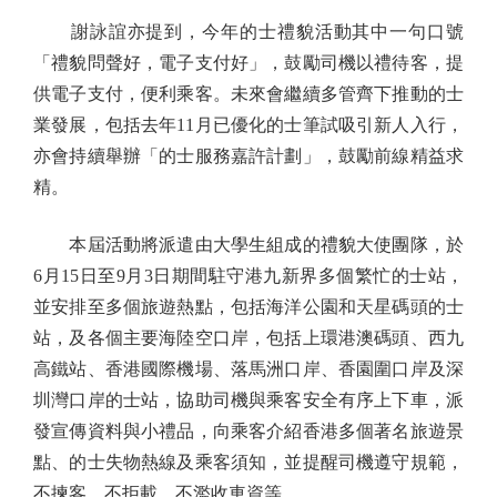
謝詠誼亦提到，今年的士禮貌活動其中一句口號
「禮貌問聲好，電子支付好」，鼓勵司機以禮待客，提
供電子支付，便利乘客。未來會繼續多管齊下推動的士
業發展，包括去年11月已優化的士筆試吸引新人入行，
亦會持續舉辦「的士服務嘉許計劃」，鼓勵前線精益求
精。
本屆活動將派遣由大學生組成的禮貌大使團隊，於
6月15日至9月3日期間駐守港九新界多個繁忙的士站，
並安排至多個旅遊熱點，包括海洋公園和天星碼頭的士
站，及各個主要海陸空口岸，包括上環港澳碼頭、西九
高鐵站、香港國際機場、落馬洲口岸、香園圍口岸及深
圳灣口岸的士站，協助司機與乘客安全有序上下車，派
發宣傳資料與小禮品，向乘客介紹香港多個著名旅遊景
點、的士失物熱線及乘客須知，並提醒司機遵守規範，
不揀客、不拒載、不濫收車資等。