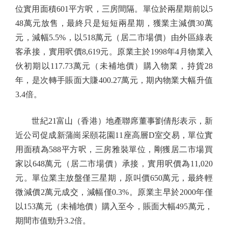
位實用面積601平方呎，三房間隔。單位於兩星期前以5
48萬元放售，最終只是短短兩星期，獲業主減價30萬
元，減幅5.5%，以518萬元（居二市場價）由外區綠表
客承接，實用呎價8,619元。原業主於1998年4月物業入
伙初期以117.73萬元（未補地價）購入物業，持貨28
年，是次轉手賬面大賺400.27萬元，期內物業大幅升值
3.4倍。
世紀21富山（香港）地產聯席董事劉倩彤表示，新
近公司促成新蒲崗采頤花園11座高層D室交易，單位實
用面積為588平方呎，三房雅裝單位，剛獲居二市場買
家以648萬元（居二市場價）承接，實用呎價為11,020
元。單位業主放盤僅三星期，原叫價650萬元，最終輕
微減價2萬元成交，減幅僅0.3%。原業主早於2000年僅
以153萬元（未補地價）購入至今，賬面大幅495萬元，
期間市值勁升3.2倍。