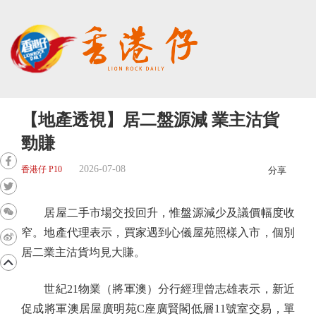
【地產透視】居二盤源減 業主沽貨
勁賺
2026-07-08
香港仔 P10
分享
居屋二手市場交投回升，惟盤源減少及議價幅度收
窄。地產代理表示，買家遇到心儀屋苑照樣入市，個別
居二業主沽貨均見大賺。
世紀21物業（將軍澳）分行經理曾志雄表示，新近
促成將軍澳居屋廣明苑C座廣賢閣低層11號室交易，單