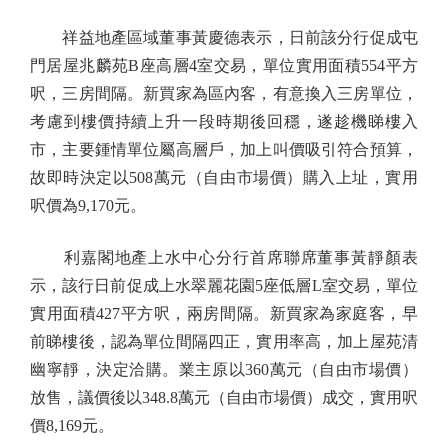
祥益地產區域董事黃慶德表示，日前該分行促成屯
門居屋兆麟苑B座高層4室交易，單位實用面積554平方
呎，三房間隔。新買家為區內客，有意換入三房單位，
考慮到樓價持續上升一段時期後回穩，遂趁機睇樓入
市，主要鍾情單位屬高層戶，加上叫價吸引符合預算，
故即時決定以508萬元（自由市場價）購入上址，實用
呎價為9,170元。
利嘉閣地產上水中心分行首席聯席董事黃靜顏表
示，該行日前促成上水翠麗花園5座低層L室交易，單位
實用面積427平方呎，兩房間隔。新買家為家庭客，早
前睇樓後，認為單位間隔四正，實用率高，加上屋苑清
幽寧靜，決定洽購。業主原以360萬元（自由市場價）
放售，議價後以348.8萬元（自由市場價）成交，實用呎
價8,169元。