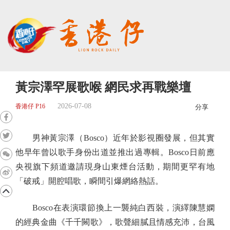
黃宗澤罕展歌喉 網民求再戰樂壇
2026-07-08
香港仔 P16
分享
男神黃宗澤（Bosco）近年於影視圈發展，但其實
他早年曾以歌手身份出道並推出過專輯。Bosco日前應
央視旗下頻道邀請現身山東煙台活動，期間更罕有地
「破戒」開腔唱歌，瞬間引爆網絡熱話。
Bosco在表演環節換上一襲純白西裝，演繹陳慧嫻
的經典金曲《千千闕歌》，歌聲細膩且情感充沛，台風