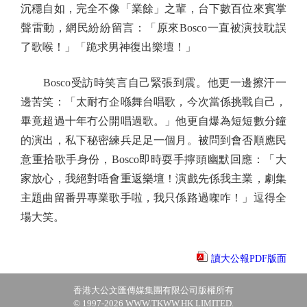
沉穩自如，完全不像「業餘」之輩，台下數百位來賓掌
聲雷動，網民紛紛留言：「原來Bosco一直被演技耽誤
了歌喉！」「跪求男神復出樂壇！」
Bosco受訪時笑言自己緊張到震。他更一邊擦汗一
邊苦笑：「太耐冇企喺舞台唱歌，今次當係挑戰自己，
畢竟超過十年冇公開唱過歌。」他更自爆為短短數分鐘
的演出，私下秘密練兵足足一個月。被問到會否順應民
意重拾歌手身份，Bosco即時耍手擰頭幽默回應：「大
家放心，我絕對唔會重返樂壇！演戲先係我主業，劇集
主題曲留番畀專業歌手啦，我只係路過㗎咋！」逗得全
場大笑。
讀大公報PDF版面
香港大公文匯傳媒集團有限公司版權所有
© 1997-2026 WWW.TKWW.HK LIMITED.