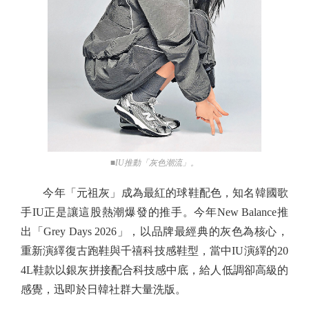
■IU推動「灰色潮流」。
今年「元祖灰」成為最紅的球鞋配色，知名韓國歌
手IU正是讓這股熱潮爆發的推手。今年New Balance推
出「Grey Days 2026」，以品牌最經典的灰色為核心，
重新演繹復古跑鞋與千禧科技感鞋型，當中IU演繹的20
4L鞋款以銀灰拼接配合科技感中底，給人低調卻高級的
感覺，迅即於日韓社群大量洗版。