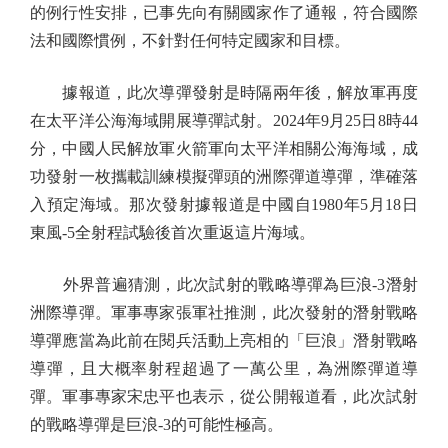
的例行性安排，已事先向有關國家作了通報，符合國際
法和國際慣例，不針對任何特定國家和目標。
據報道，此次導彈發射是時隔兩年後，解放軍再度
在太平洋公海海域開展導彈試射。2024年9月25日8時44
分，中國人民解放軍火箭軍向太平洋相關公海海域，成
功發射一枚攜載訓練模擬彈頭的洲際彈道導彈，準確落
入預定海域。那次發射據報道是中國自1980年5月18日
東風-5全射程試驗後首次重返這片海域。
外界普遍猜測，此次試射的戰略導彈為巨浪-3潛射
洲際導彈。軍事專家張軍社推測，此次發射的潛射戰略
導彈應當為此前在閱兵活動上亮相的「巨浪」潛射戰略
導彈，且大概率射程超過了一萬公里，為洲際彈道導
彈。軍事專家宋忠平也表示，從公開報道看，此次試射
的戰略導彈是巨浪-3的可能性極高。