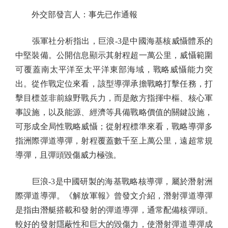
外交部發言人：事先已作通報
張軍社分析指出，巨浪-3是中國海基核威懾體系的
中堅裝備。公開信息顯示其射程超一萬公里，威懾範圍
可覆蓋南太平洋至太平洋東部海域，戰略威懾能力突
出。從作戰定位來看，該型導彈承擔戰略打擊任務，打
擊目標並非前線野戰兵力，而是敵方指揮中樞、核心軍
事設施，以及能源、經濟等具備戰略價值的關鍵設施，
可形成全局性戰略威懾；從射程標準來看，戰略導彈多
指洲際彈道導彈，射程覆蓋數千至上萬公里，遠超常規
導彈，且彈頭毀傷威力極強。
巨浪-3是中國研製的海基戰略核導彈，屬於潛射洲
際彈道導彈。《解放軍報》曾發文介紹，潛射彈道導彈
是指由潛艇搭載和發射的彈道導彈，通常配備核彈頭。
較好的發射隱蔽性和巨大的毀傷力，使潛射彈道導彈成