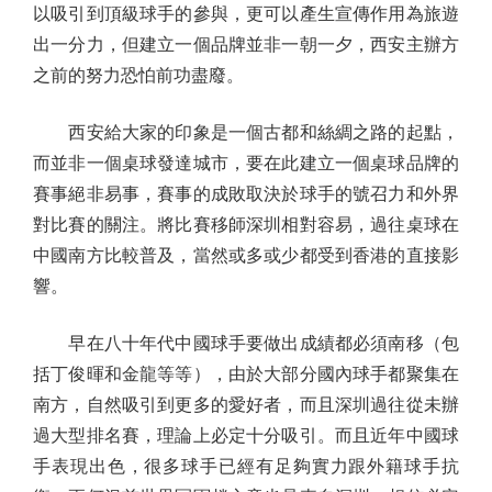
以吸引到頂級球手的參與，更可以產生宣傳作用為旅遊
出一分力，但建立一個品牌並非一朝一夕，西安主辦方
之前的努力恐怕前功盡廢。
西安給大家的印象是一個古都和絲綢之路的起點，
而並非一個桌球發達城市，要在此建立一個桌球品牌的
賽事絕非易事，賽事的成敗取決於球手的號召力和外界
對比賽的關注。將比賽移師深圳相對容易，過往桌球在
中國南方比較普及，當然或多或少都受到香港的直接影
響。
早在八十年代中國球手要做出成績都必須南移（包
括丁俊暉和金龍等等），由於大部分國內球手都聚集在
南方，自然吸引到更多的愛好者，而且深圳過往從未辦
過大型排名賽，理論上必定十分吸引。而且近年中國球
手表現出色，很多球手已經有足夠實力跟外籍球手抗