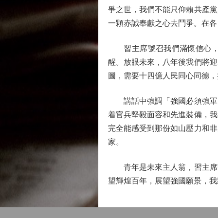
爭之世，我們不能只仰賴共產黨
一顆赤誠奉獻之心去鬥爭。在各
習主席號召我們滿懷信心，朝
醒。放眼未來，八年後我們將迎
圖，需要十四億人民同心同德，
講話中強調「強國必須強軍，
着官兵堅毅面容和先進裝備，我
完全能感受到那份如山壓力和非
家。
青年是未來主人翁，習主席寄
望輝煌百年，展望強國願景，我