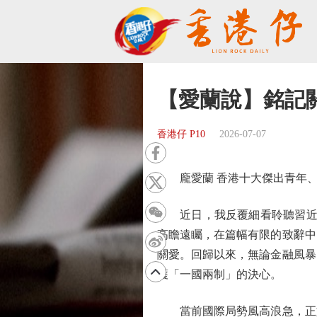
【愛蘭說】銘記
香港仔 P10
2026-07-07
龐愛蘭 香港十大傑出青年、
近日，我反覆細看聆聽習近平
高瞻遠矚，在篇幅有限的致辭中
關愛。回歸以來，無論金融風暴
護「一國兩制」的決心。
當前國際局勢風高浪急，正如