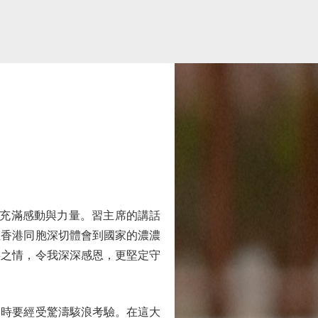
充滿感動與力量。習主席的講話
位香港同胞深切體會到國家的濃濃
共之情，令我深深感恩，更堅定守
時要經受驚濤駭浪考驗。在這大