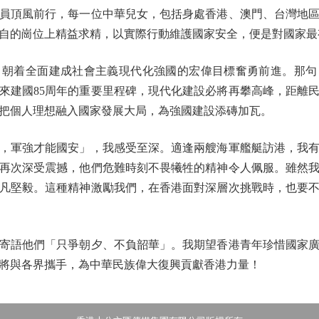
員頂風前行，每一位中華兒女，包括身處香港、澳門、台灣地
自的崗位上精益求精，以實際行動維護國家安全，便是對國家最
着全面建成社會主義現代化強國的宏偉目標奮勇前進。那句
來建國85周年的重要里程碑，現代化建設必將再攀高峰，距離
把個人理想融入國家發展大局，為強國建設添磚加瓦。
軍強才能國安」，我感受至深。適逢兩艘海軍艦艇訪港，我有
再次深受震撼，他們危難時刻不畏犧牲的精神令人佩服。雖然
凡堅毅。這種精神激勵我們，在香港面對深層次挑戰時，也要
語他們「只爭朝夕、不負韶華」。我期望香港青年珍惜國家廣
將與各界攜手，為中華民族偉大復興貢獻香港力量！