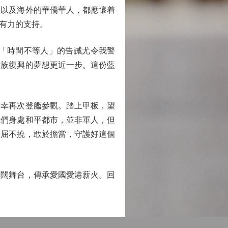
區以及海外的華僑華人，都應懷着
有力的支持。
「時間不等人」的告誡尤令我警
民族復興的夢想更近一步。這份藍
幸再次登艦參觀。踏上甲板，望
我們身處和平都市，並非軍人，但
不屈不撓，敢於擔當，守護好這個
闊舞台，傳承愛國愛港薪火。回