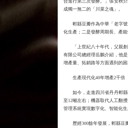
合進行第三次發酵。」張安秋介
成獨一無二的「川菜之魂」。
郫縣豆瓣作為中華「老字號」
化生產；二是發酵周期長、產能
「上世紀八十年代，父親創辦
有限公司總經理岳鵬介紹，他是
增產量、拓銷路等方面遇到的困
生產現代化40年增產2千倍
如今，走進四川省丹丹郫縣豆
至12噸左右；機器取代人工翻
管理系統實現數字化、智能化生
歷經300餘年發展，郫縣豆瓣經