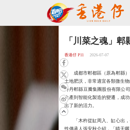
「川菜之魂」郫
香港仔 P11
2026-07-07
成都市郫都區（原為郫縣）安
土地肥沃，非常適宜各類微生物
丹丹郫縣豆瓣集團股份有限公司
生產到智能化製造的變遷，成功
出了新的活力。
「木杵從缸周入、缸心出，每
性傳承人張安秋介紹，「晴天曬