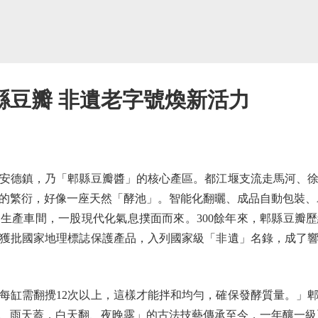
縣豆瓣 非遺老字號煥新活力
德鎮，乃「郫縣豆瓣醬」的核心產區。都江堰支流走馬河、徐
的繁衍，好像一座天然「酵池」。智能化翻曬、成品自動包裝、
生產車間，一股現代化氣息撲面而來。300餘年來，郫縣豆瓣
獲批國家地理標誌保護產品，入列國家級「非遺」名錄，成了
缸需翻攪12次以上，這樣才能拌和均勻，確保發酵質量。」郫
、雨天蓋，白天翻、夜晚露」的古法技藝傳承至今，一年釀一級豆瓣