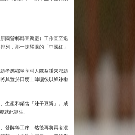
（原國營郫縣豆瓣廠）工作直至退
齊排列，那一抹耀眼的「中國紅」
縣孝感鄉翠享村人陳益謙來郫縣
，將其置於田埂上晾曬後以鮮辣椒
製、生產和銷售「辣子豆瓣」。咸
豆瓣就此誕生。
、發酵等工序，然後再將兩者混