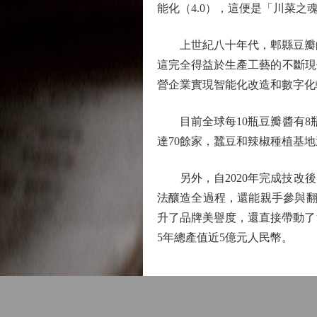
能化（4.0），這便是「川菜之
上世紀八十年代，郫縣豆瓣的總產
這完全得益於生產工藝的不斷現
營企業實現智能化改造和數字化
目前全球每10瓶豆瓣醬有8瓶
達70餘家，蠶豆和辣椒種植基
另外，自2020年完成技改後
法釀造全過程，還能親手參與翻
升了品牌美譽度，還直接帶動了
5年總產值近5億元人民幣。