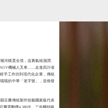
堰河橫貫全境，這裏氣候濕潤、
AGV機械人叉車……走進四川省
歷經手工作坊到現代化企業，傳統
響噹噹的中華「老字號」，並煥發
縣豆瓣傳統製作技藝國家級代表
需翻攪4,380次，三年釀特級