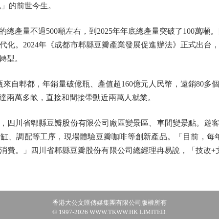
魂」的前世今生。
量不過500噸左右，到2025年年底總產量突破了100萬噸。四
代化。2024年《成都市郫縣豆瓣產業發展促進辦法》正式出台
轉型。
來自郫都，年銷量破億瓶、產值超160億元人民幣，遠銷80多
地達兩萬多畝，直接和間接帶動近兩萬人就業。
，四川省郫縣豆瓣股份有限公司廠區變景區、車間變景點。遊
缸、調配等工序，現場體驗豆瓣咖啡等創新產品。「目前，每
消費。」四川省郫縣豆瓣股份有限公司總經理冉易說，「技改+文
香港大公文匯傳媒集團有限公司版權所有
© 1997-2026 WWW.TKWW.HK LIMITED.