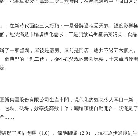
紹，郫縣豆瓣製作需經三次自然發酵，在翻曬過程中「吸日月
，在新時代面臨三大瓶頸：一是發酵過程受天氣、溫度影響極
低，無法滿足市場規模化需求；三是開放式生產易受污染，食品
了一家醬園，屋後是廠房、屋前是門店，總共不過五六個人。
一個典型的「創二代」，從小在父親的醬園玩耍，十來歲時便
境。
瓣集團股份有限公司生產車間，現代化的氣息令人耳目一新：條
攪、包裝、碼垛，效率提高數十倍；曬場頂棚自動開合，既滿足了
產……
歷了陶缸翻曬（1.0）、條池翻曬（2.0），現在逐步過渡到生