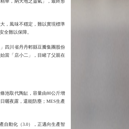
之精華，納天地之靈氣」，最終形
大，風味不穩定，難以實現標準
安全難以保障。
」四川省丹丹郫縣豆瓣集團股份
開始當「店小二」，目睹了父親在
池取代陶缸，容量由80公斤增
日曬夜露，還能防塵；MES生產
產自動化（3.0），正邁向生產智