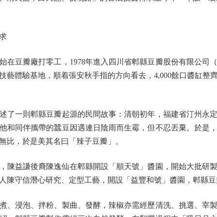
求
始在豆瓣廠打零工，1978年進入四川省郫縣豆瓣股份有限公司
技藝體驗基地，順着張安秋手指的方向看去，4,000餘口醬缸整
了一則郫縣豆瓣起源的民間故事：清朝初年，福建省汀州永定
他和同伴攜帶的蠶豆因遇連日陰雨而生霉，但不忍丟棄。於是
無比，於是美其名曰「辣子豆瓣」。
，陳益謙後裔陳逸仙在郫縣開設「順天號」醬園，開始大批研
氏後人陳守信潛心研究、定型工藝，開設「益豐和號」醬園，郫縣
、浸泡、拌粉、製曲、發酵，辣椒亦需經歷清洗、挑選、宰製