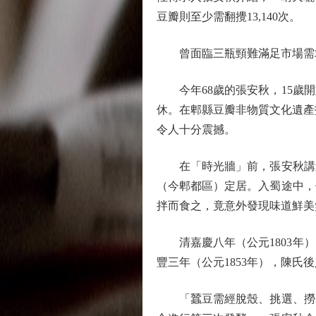
豆瓣則至少需翻攪13,140次。
曾面臨三瓶頸難滿足市場需
今年68歲的張安秋，15歲開
休。在郫縣豆瓣非物質文化遺產
令人十分震撼。
在「時光牆」前，張安秋講述
（今郫都區）定居。入蜀途中，
拌而食之，竟意外發現味道鮮美
清嘉慶八年（公元1803年）
豐三年（公元1853年），陳
「蠶豆需經脫殼、挑選、撈煮