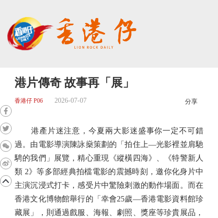
港片傳奇 故事再「展」
2026-07-07
香港仔 P06
分享
港產片迷注意，今夏兩大影迷盛事你一定不可錯
過。由電影導演陳詠燊策劃的「拍住上—光影裡並肩馳
騁的我們」展覽，精心重現《縱橫四海》、《特警新人
類 2》等多部經典拍檔電影的震撼時刻，邀你化身片中
主演沉浸式打卡，感受片中驚險刺激的動作場面。而在
香港文化博物館舉行的「幸會25歲—香港電影資料館珍
藏展」，則通過戲服、海報、劇照、獎座等珍貴展品，