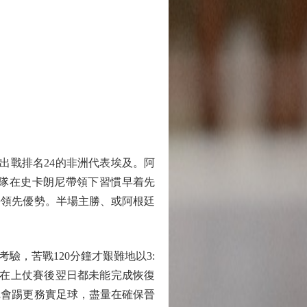
出戰排名24的非洲代表埃及。阿
球隊在史卡朗尼帶領下習慣早着先
爭領先優勢。半場主勝、或阿根廷
，苦戰120分鐘才艱難地以3:
，在上仗賽後翌日都未能完成恢復
尼會踢更務實足球，盡量在確保晉