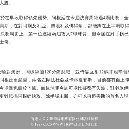
大勝。
在早段取得領先優勢。阿根廷在今屆決賽周經過4場比賽，全
美斯，在對阿爾及利亞、奧地利及佛得角，都能夠在上半場取
決賽周史上，第一位連續兩屆攻入7球球員，但今屆在射手榜
士哥。
對澳洲，同樣經過120分鐘惡戰，並倚靠互射12碼才艱辛晉
阿根廷更嚴重，兩名左閘法杜亞及卡林夏菲斯，目前都有傷上
今場難免處於下風。而且球隊今屆每場比賽都有失波，對弱旅伊朗
更難抵擋阿根廷快攻。除半場主勝，亦可以再追美斯的首名入球
香港大公文匯傳媒集團有限公司版權所有
© 1997-2026 WWW.TKWW.HK LIMITED.