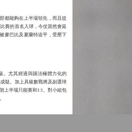
部都能夠在上半場領先，而且從
得比賽的首名入球，今仗當然會延
已被麥巴比及夏蘭特追平，受壓下
級。尤其經過與踢法極體力化的
陣成疑。加上具級數戰將及副選球
上半場只能賽和1:1、對小組包
。