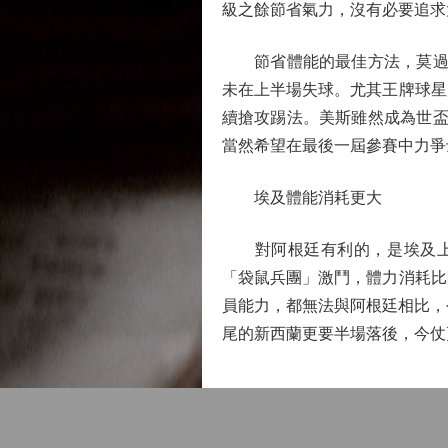
級之餘節省氣力，沒有必要追求
節省體能的最佳方法，莫過於
未在上半場失球。尤其王牌球星
續搶攻踢法。美斯雖然成為世盃
當然希望在最後一屆參賽中力爭
埃及體能消耗更大
對阿根廷有利的，是埃及上輪
「袋鼠兵團」激鬥，體力消耗比
員能力，都無法與阿根廷相比，
尾的新西蘭更要半場落後，今仗