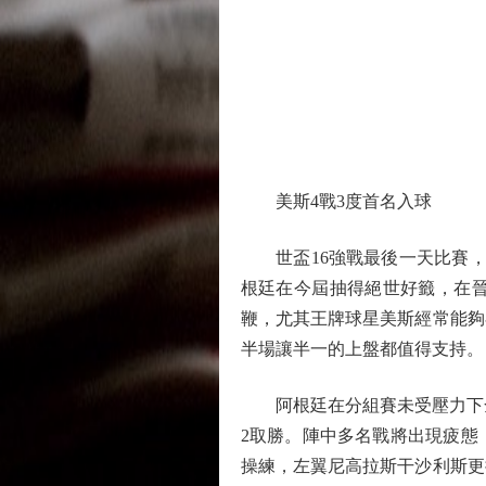
美斯4戰3度首名入球
世盃16強戰最後一天比賽，世
根廷在今屆抽得絕世好籤，在晉
鞭，尤其王牌球星美斯經常能夠
半場讓半一的上盤都值得支持。（NOW
阿根廷在分組賽未受壓力下全勝
2取勝。陣中多名戰將出現疲態
操練，左翼尼高拉斯干沙利斯更