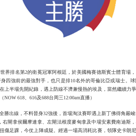
界排名第2的衛冕冠軍阿根廷，於美國梅賽德斯賓士體育場，
身四強前的最強對手，也只是排10名外的哥倫比亞或瑞士。
在上半場先開紀錄，遇上防線不濟兼慢熱的埃及，當然繼續力
 618、616及688台周三12:00am直播）
出線，不料晉身32強後，首場淘汰賽即遇上新丁佛得角嚴峻考驗
，右閘拿侯爾摩連拿、左閘法根度麥甸拿及中場安素費南迪斯
扭傷足踝，今仗上陣成疑。經過一場高消耗比賽，領隊史卡朗