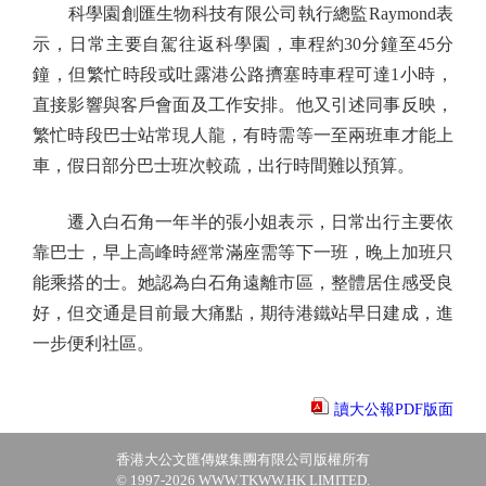
科學園創匯生物科技有限公司執行總監Raymond表
示，日常主要自駕往返科學園，車程約30分鐘至45分
鐘，但繁忙時段或吐露港公路擠塞時車程可達1小時，
直接影響與客戶會面及工作安排。他又引述同事反映，
繁忙時段巴士站常現人龍，有時需等一至兩班車才能上
車，假日部分巴士班次較疏，出行時間難以預算。
遷入白石角一年半的張小姐表示，日常出行主要依
靠巴士，早上高峰時經常滿座需等下一班，晚上加班只
能乘搭的士。她認為白石角遠離市區，整體居住感受良
好，但交通是目前最大痛點，期待港鐵站早日建成，進
一步便利社區。
讀大公報PDF版面
香港大公文匯傳媒集團有限公司版權所有
© 1997-2026 WWW.TKWW.HK LIMITED.