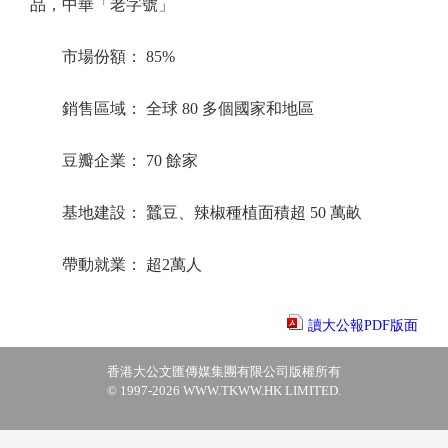
品，中華「老字號」
市場份額： 85%
銷售區域： 全球 80 多個國家和地區
豆瓣企業： 70 餘家
基地建設： 蠶豆、辣椒種植面積超 50 萬畝
帶動就業： 超2萬人
讀大公報PDF版面
香港大公文匯傳媒集團有限公司版權所有
© 1997-2026 WWW.TKWW.HK LIMITED.