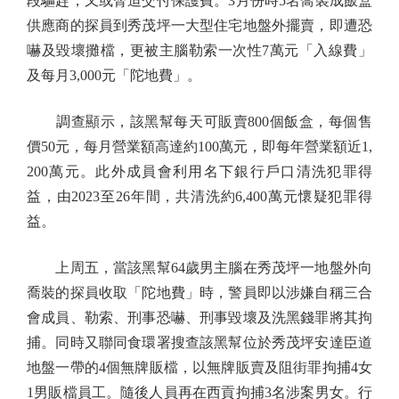
段驅趕，又或脅迫交付保護費。3月份時5名喬裝成飯盒
供應商的探員到秀茂坪一大型住宅地盤外擺賣，即遭恐
嚇及毀壞攤檔，更被主腦勒索一次性7萬元「入線費」
及每月3,000元「陀地費」。
調查顯示，該黑幫每天可販賣800個飯盒，每個售
價50元，每月營業額高達約100萬元，即每年營業額近1,
200萬元。此外成員會利用名下銀行戶口清洗犯罪得
益，由2023至26年間，共清洗約6,400萬元懷疑犯罪得
益。
上周五，當該黑幫64歲男主腦在秀茂坪一地盤外向
喬裝的探員收取「陀地費」時，警員即以涉嫌自稱三合
會成員、勒索、刑事恐嚇、刑事毀壞及洗黑錢罪將其拘
捕。同時又聯同食環署搜查該黑幫位於秀茂坪安達臣道
地盤一帶的4個無牌販檔，以無牌販賣及阻街罪拘捕4女
1男販檔員工。隨後人員再在西貢拘捕3名涉案男女。行