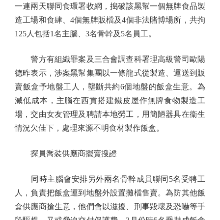
一連兩天聯同食環署收網，搗破該黑幫一個無牌食品製
造工場和食肆、4個無牌販檔及4個非法賭博場所，共拘
125人包括1名主腦、3名骨幹及5名員工。
警方有組織罪案及三合會調查科署理高級警司歐陽
德昨表示，涉案黑幫集團以一條龍式從製造、運送到販
賣飯盒予地盤工人，壟斷共約6個地盤的飯盒生意。為
減低成本，主腦在西貢搭建鐵皮屋作無牌食物製造工
場，交由女友管理及聘請本地勞工，用簡陋器具在衞生
情況欠佳下，處理來源不明食材製作飯盒。
探員喬裝供應商擺賣搜證
同時主腦會安排另外兩名骨幹成員聯同5名受聘工
人，負責把飯盒運到地盤外設置攤檔售賣。為防其他飯
盒供應商搶生意，他們會以滋擾、刑事毀壞及恐嚇等手