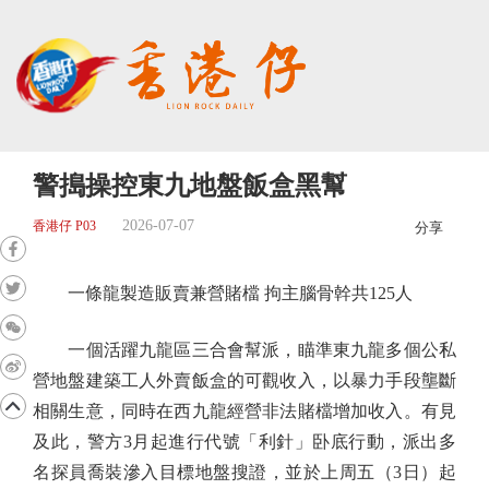
警搗操控東九地盤飯盒黑幫
2026-07-07
香港仔 P03
分享
一條龍製造販賣兼營賭檔 拘主腦骨幹共125人
一個活躍九龍區三合會幫派，瞄準東九龍多個公私
營地盤建築工人外賣飯盒的可觀收入，以暴力手段壟斷
相關生意，同時在西九龍經營非法賭檔增加收入。有見
及此，警方3月起進行代號「利針」卧底行動，派出多
名探員喬裝滲入目標地盤搜證，並於上周五（3日）起