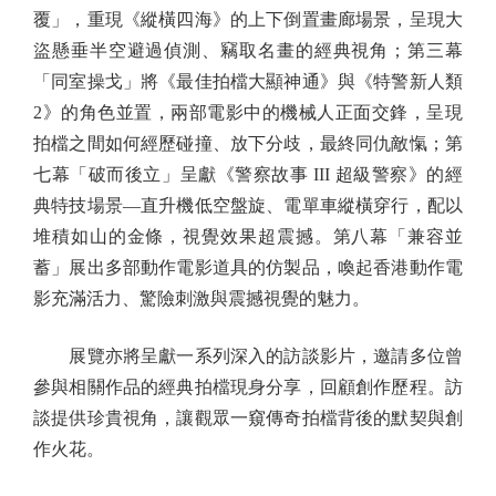
覆」，重現《縱橫四海》的上下倒置畫廊場景，呈現大
盜懸垂半空避過偵測、竊取名畫的經典視角；第三幕
「同室操戈」將《最佳拍檔大顯神通》與《特警新人類
2》的角色並置，兩部電影中的機械人正面交鋒，呈現
拍檔之間如何經歷碰撞、放下分歧，最終同仇敵愾；第
七幕「破而後立」呈獻《警察故事 III 超級警察》的經
典特技場景—直升機低空盤旋、電單車縱橫穿行，配以
堆積如山的金條，視覺效果超震撼。第八幕「兼容並
蓄」展出多部動作電影道具的仿製品，喚起香港動作電
影充滿活力、驚險刺激與震撼視覺的魅力。
展覽亦將呈獻一系列深入的訪談影片，邀請多位曾
參與相關作品的經典拍檔現身分享，回顧創作歷程。訪
談提供珍貴視角，讓觀眾一窺傳奇拍檔背後的默契與創
作火花。