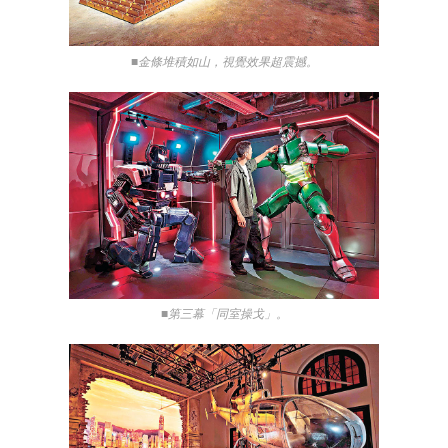
■金條堆積如山，視覺效果超震撼。
■第三幕「同室操戈」。