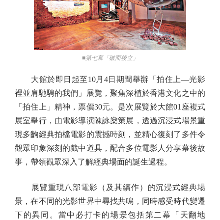
■第七幕「破而後立」
大館於即日起至10月4日期間舉辦「拍住上—光影
裡並肩馳騁的我們」展覽，聚焦深植於香港文化之中的
「拍住上」精神，票價30元。是次展覽於大館01座複式
展室舉行，由電影導演陳詠燊策展，透過沉浸式場景重
現多齣經典拍檔電影的震撼時刻，並精心復刻了多件令
觀眾印象深刻的戲中道具，配合多位電影人分享幕後故
事，帶領觀眾深入了解經典場面的誕生過程。
展覽重現八部電影（及其續作）的沉浸式經典場
景，在不同的光影世界中尋找共鳴，同時感受時代變遷
下的異同。當中必打卡的場景包括第二幕「天翻地