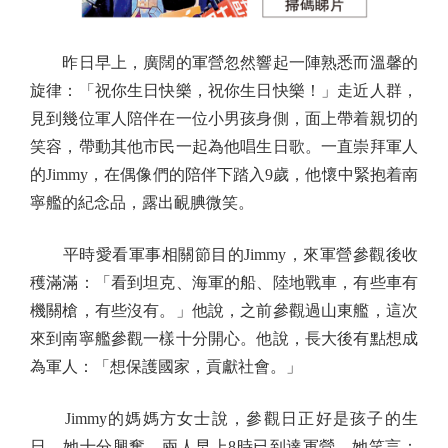
昨日早上，廣闊的軍營忽然響起一陣熟悉而溫馨的
旋律：「祝你生日快樂，祝你生日快樂！」走近人群，
見到幾位軍人陪伴在一位小男孩身側，面上帶着親切的
笑容，帶動其他市民一起為他唱生日歌。一直崇拜軍人
的Jimmy，在偶像們的陪伴下踏入9歲，他懷中緊抱着南
寧艦的紀念品，露出靦腆微笑。
平時愛看軍事相關節目的Jimmy，來軍營參觀後收
穫滿滿：「看到坦克、海軍的船、陸地戰車，有些車有
機關槍，有些沒有。」他說，之前參觀過山東艦，這次
來到南寧艦參觀一樣十分開心。他說，長大後有點想成
為軍人：「想保護國家，貢獻社會。」
Jimmy的媽媽方女士說，參觀日正好是孩子的生
日，她十分興奮，兩人早上8時已到達軍營。她笑言：