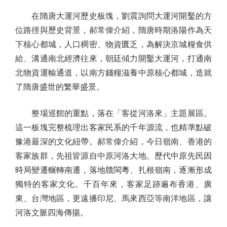
在隋唐大運河歷史板塊，劉震詢問大運河開鑿的方
位路徑與歷史背景，郝常偉介紹，隋唐時期洛陽作為天
下核心都城，人口稠密、物資匱乏，為解決京城糧食供
給、溝通南北經濟往來，朝廷傾力開鑿大運河，打通南
北物資運輸通道，以南方錢糧滋養中原核心都城，造就
了隋唐盛世的繁華盛景。
整場巡館的重點，落在「客從河洛來」主題展區。
這一板塊完整梳理出客家民系的千年源流，也精準點破
豫港最深的文化紐帶。郝常偉介紹，今日嶺南、香港的
客家族群，先祖皆源自中原河洛大地。歷代中原先民因
時局變遷輾轉南遷，落地贛閩粵、扎根嶺南，逐漸形成
獨特的客家文化。千百年來，客家足跡遍布香港、廣
東、台灣地區，更遠播印尼、馬來西亞等南洋地區，讓
河洛文脈四海傳揚。