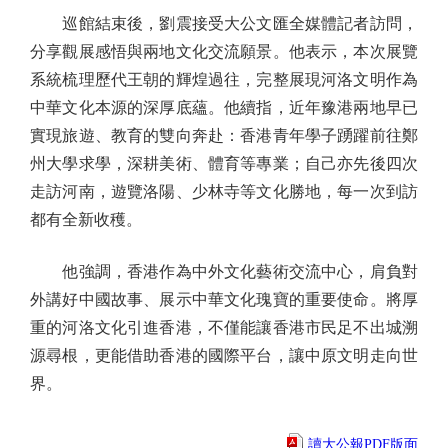
巡館結束後，劉震接受大公文匯全媒體記者訪問，
分享觀展感悟與兩地文化交流願景。他表示，本次展覽
系統梳理歷代王朝的輝煌過往，完整展現河洛文明作為
中華文化本源的深厚底蘊。他續指，近年豫港兩地早已
實現旅遊、教育的雙向奔赴：香港青年學子踴躍前往鄭
州大學求學，深耕美術、體育等專業；自己亦先後四次
走訪河南，遊覽洛陽、少林寺等文化勝地，每一次到訪
都有全新收穫。
他強調，香港作為中外文化藝術交流中心，肩負對
外講好中國故事、展示中華文化瑰寶的重要使命。將厚
重的河洛文化引進香港，不僅能讓香港市民足不出城溯
源尋根，更能借助香港的國際平台，讓中原文明走向世
界。
讀大公報PDF版面