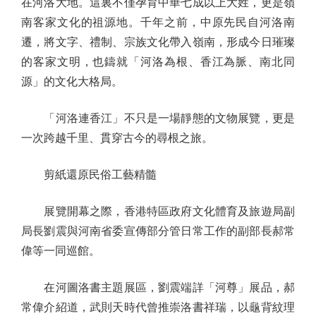
在河洛大地。這裏不僅孕育中華七成以上大姓，更是嶺
南客家文化的祖源地。千年之前，中原先民自河洛南
遷，將文字、禮制、宗族文化帶入嶺南，形成今日璀璨
的客家文明，也鑄就「河洛為根、香江為脈、南北同
源」的文化大格局。
「河洛連香江」不只是一場靜態的文物展覽，更是
一次跨越千里、貫穿古今的尋根之旅。
剪紙還原民俗工藝精髓
展覽開幕之際，香港特區政府文化體育及旅遊局副
局長劉震與河南省委宣傳部分管日常工作的副部長郝常
偉等一同巡館。
在河圖洛書主題展區，劉震端詳「河尊」展品，郝
常偉介紹道，武則天時代曾推崇洛書祥瑞，以龜背紋理