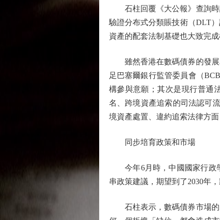
石柱回覆《大公報》查詢時說
驗證分布式分類賬技術（DLT
資產的配套法制基礎也大致完成
雖然香港在數碼債券的發展相
足巴塞爾銀行監管委員會（BC
構參與意願；其次是現行普通法框架
名、跨境資產追索的司法認可流
境資產處置、違約追索法律方面
同步培育政策和市場
今年6月時，中國國家行政學
串政策建議，期望到了2030
石柱表示，數碼債券市場的完