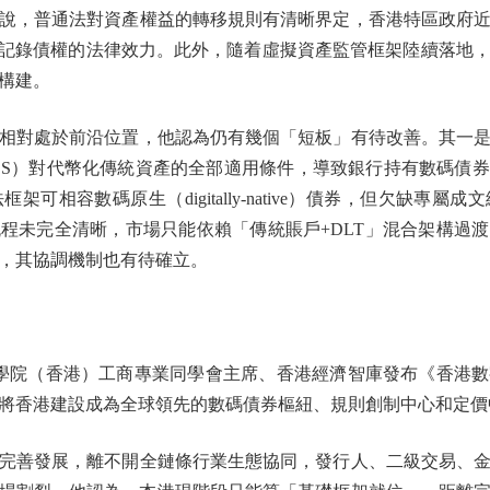
，普通法對資產權益的轉移規則有清晰界定，香港特區政府近
）記錄債權的法律效力。此外，隨着虛擬資產監管框架陸續落地
構建。
對處於前沿位置，他認為仍有幾個「短板」有待改善。其一是
BS）對代幣化傳統資產的全部適用條件，導致銀行持有數碼債
可相容數碼原生（digitally-native）債券，但欠缺專
程未完全清晰，市場只能依賴「傳統賬戶+DLT」混合架構過
，其協調機制也有待確立。
院（香港）工商專業同學會主席、香港經濟智庫發布《香港數
年，將香港建設成為全球領先的數碼債券樞紐、規則創制中心和定價
善發展，離不開全鏈條行業生態協同，發行人、二級交易、金