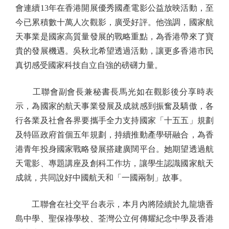
會連續13年在香港開展優秀國產電影公益放映活動，至
今已累積數十萬人次觀影，廣受好評。他強調，國家航
天事業是國家高質量發展的戰略重點，為香港帶來了寶
貴的發展機遇。吳秋北希望透過活動，讓更多香港市民
真切感受國家科技自立自強的磅礴力量。
工聯會副會長兼秘書長馬光如在觀影後分享時表
示，為國家的航天事業發展及成就感到振奮及驕傲，各
行各業及社會各界要攜手全力支持國家「十五五」規劃
及特區政府首個五年規劃，持續推動產學研融合，為香
港青年投身國家戰略發展搭建廣闊平台。她期望透過航
天電影、專題講座及創科工作坊，讓學生認識國家航天
成就，共同說好中國航天和「一國兩制」故事。
工聯會在社交平台表示，本月內將陸續於九龍塘香
島中學、聖保祿學校、荃灣公立何傳耀紀念中學及香港