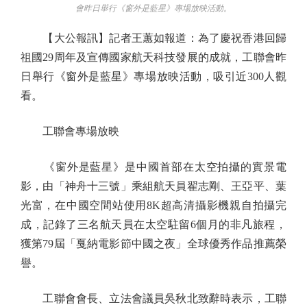
會昨日舉行《窗外是藍星》專場放映活動。
【大公報訊】記者王蕙如報道：為了慶祝香港回歸
祖國29周年及宣傳國家航天科技發展的成就，工聯會昨
日舉行《窗外是藍星》專場放映活動，吸引近300人觀
看。
工聯會專場放映
《窗外是藍星》是中國首部在太空拍攝的實景電
影，由「神舟十三號」乘組航天員翟志剛、王亞平、葉
光富，在中國空間站使用8K超高清攝影機親自拍攝完
成，記錄了三名航天員在太空駐留6個月的非凡旅程，
獲第79屆「戛納電影節中國之夜」全球優秀作品推薦榮
譽。
工聯會會長、立法會議員吳秋北致辭時表示，工聯