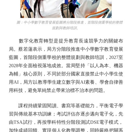
圖：中小學數字教育發展藍圖將分階段推進，首階段側重學校的整體
規劃與教師培訓。
數字化教育轉型是提升教育長遠競爭力的關鍵布
局。蔡若蓮表示，局方分階段推進中小學數字教育發展
藍圖，首階段側重學校的整體規劃與教師培訓，2027至
2028年全面檢視落地成效。當局堅持「以人為本、機器
為輔」核心原則，不同於部分國家直接禁止中小學生使
用AI，局方以教導學生建立數字與AI素養、學會自律善
用科技，避免單純禁止帶來治標不治本的問題。
課程持續鞏固閱讀、書寫等基礎能力，平衡電子學
習與傳統基本功訓練；考試評估亦逐步邁向電子化，先
由TSA試行，再按學科特性分階段測試DSE電子模式，
加快成績回饋、實現個人化教學調整，同時嚴格把關系