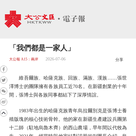
「我們都是一家人」
2026-07-06
大公報 A15：兩岸
分享
維吾爾族、哈薩克族、回族、滿族、漢族……張世
澤博士的團隊擁有各族員工近70名。在新疆創業的十年
間，張博士與各族同事都結下了深厚情誼。
1983年出生的哈薩克族青年烏拉爾別克是張博士養
殖版塊的核心技術骨幹。他的家在新疆生產建設兵團第
十二師（駐地烏魯木齊）的西山農場，早年間以代牧為