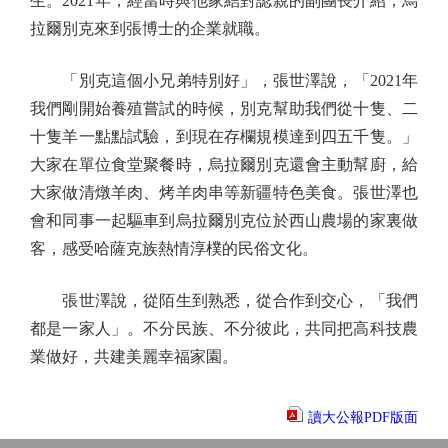
生。2021年，經當時與他家結對認親的副團長介紹，烏
拉爾別克來到張博士的企業就職。
「別克這個小兄弟特別好」，張世澤說，「2021年
我們剛開始養殖嘗試的時候，別克幫助我們從十隻、二
十隻羊一點點試驗，到現在存欄規模達到四五千隻。」
大家在單位食堂聚餐時，烏拉爾別克還會主動幫廚，給
大家做清燉羊肉、烤羊肉串等新疆特色美食。張世澤也
會和同事一起驅車到烏拉爾別克位於西山農場的家裏做
客，感受哈薩克族熱情淳樸的民俗文化。
張世澤說，從陌生到熟悉，從合作到交心，「我們
都是一家人」。不分民族、不分彼此，共同把高科技農
業做好，共建美麗幸福家園。
讀大公報PDF版面