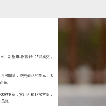
，新盤市場僅錄約25宗成交，
屬四房間隔，成交價4830萬元，呎
然存在。
2樓B室，實用面積1870方呎，
價理想。