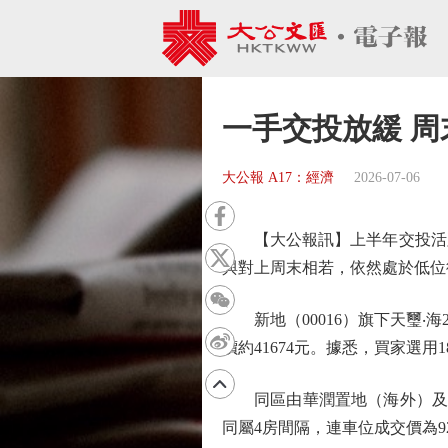
一手交投放緩 周
大公報 A17：經濟
2026-07-06
【大公報訊】上半年交投活躍
與對上周末相若，依然處於低位
新地（00016）旗下天璽‧海2
價約41674元。據悉，買家選
同區由華潤置地（海外）及保利置
同屬4房間隔，連車位成交價為92