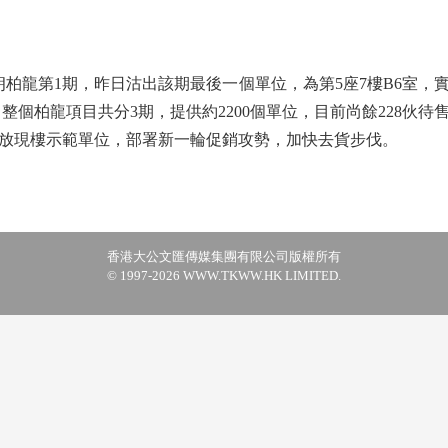
柏龍第1期，昨日沽出該期最後一個單位，為第5座7樓B6室，實
3元。整個柏龍項目共分3期，提供約2200個單位，目前尚餘228伙
放現樓示範單位，部署新一輪促銷攻勢，加快去貨步伐。
香港大公文匯傳媒集團有限公司版權所有
© 1997-2026 WWW.TKWW.HK LIMITED.