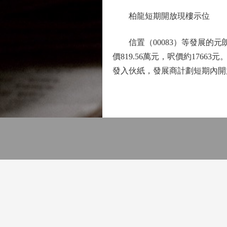
柏龍短期開放現樓示位
信置（00083）等發展的元朗
價819.56萬元，呎價約1766
發入伙紙，發展商計劃短期內開