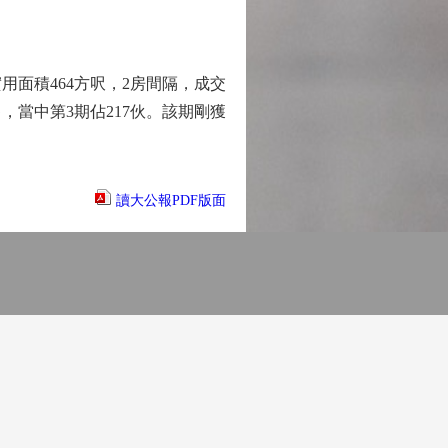
用面積464方呎，2房間隔，成交
待售，當中第3期佔217伙。該期剛獲
讀大公報PDF版面