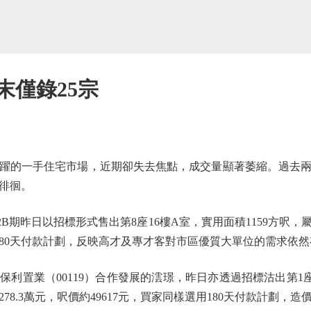
末僅錄25宗
的一手住宅市場，近期卻失去焦點，成交量顯著萎縮。過去兩日
徘徊。
B期昨日以招標形式售出第8座16樓A室，實用面積1159方呎，
用180天付款計劃，反映高才及專才客對市區優質大單位的需求依
業（00119）合作發展的澐璟，昨日亦透過招標沽出第1座2
78.3萬元，呎價約49617元，買家同樣選用180天付款計劃，造