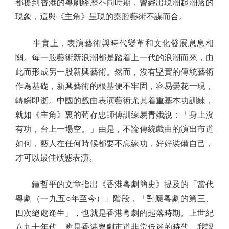
都提到香港的粵劇經歷不同時期，曾經出現潮起潮落的
現象，這與《主角》呈現的秦腔藝術不謀而合。
事實上，表演藝術與時代變革和文化發展息息相
關。每一股藝術新浪潮都是踏着上一代的浪潮而來，由
此而形成另一股新興藝術。然而，沒有堅實的傳統藝術
作為基礎，新興藝術的根基便不牢固，容易曇花一現，
轉瞬即逝。中國的戲曲表演藝術尤其着重基本功訓練，
就如《主角》裏的苟存忠師傅訓練易青娥說：「身上沒
有功，台上一場空。」由是，不論傳統戲曲的演出市道
如何，藝人在任何時候都要不忘練功，好好裝備自己，
才可以最佳狀態表演。
鍾哲平的文章指出《香港粵劇簡史》提及的「當代
粵劇（一九五○年至今）」階段，「對應粵劇的第三、
四次絕處逢生」，也就是香港粵劇的起落時期。上世紀
八九十年代，應是香港粵劇市道非常低迷的時代。我認