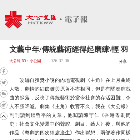
文藝中年/傳統藝術經得起磨練\輕 羽
2026-07-06
大公報 B3：小公園
分享
改編自獲獎小說的內地電視劇《主角》在上月曲終
人散，劇情的細節雖與原著不盡相同，但是有關秦腔戲
曲的起落，反映了傳統藝術於當今社會的存活困難，令
人不勝唏噓。劇集《主角》收官不久，我在《大公報》
副刊讀到鍾哲平的文章，他閱讀陳守仁《香港粵劇簡
史：社會文化變遷中的聲腔、劇目、藝人》後，與他的
作品《粵劇的四次絕處逢生》作出聯想，兩部著作同樣