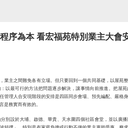
 程序為本 看宏福苑特別業主大會
業主之間難免各有立場。但只要回到一個共同基礎，以屋苑整
的：以最可行的方法把問題逐步解決，讓事情向前推進。把屋苑
任管理人合安現階段的安排是四區同步會場、預先編配、嚴格
言是務實而有效的。
別設於大埔、啟德、華貴、天水圍四個社區會堂，並以廣播
波頻撲」，特別是有家庭負擔或行動不便的業主更能受惠，務