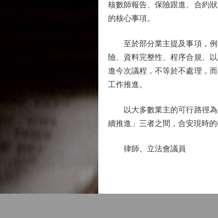
核數師報告、保險跟進、合約狀
的核心事項。
至於部分業主提及事項，例如
險、資料完整性、程序合規、以
進今次議程，不等於不處理，而
工作推進。
以大多數業主的可行路徑為依
續推進」三者之間，合安現時的
律師、立法會議員