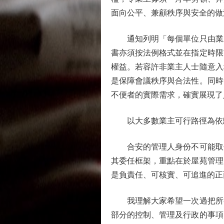
面向公平、兼顧秩序與安全的做
通知列明「每個單位只由業主
書亦須按法例格式並在指定時限
權益。若容許非業主人士隨意入
是保障會議秩序與合法性。同時
不便者的實際需求，確實展現了
以大多數業主可行路徑為依
合安的管理人身份不可能取代
其委任框架，重點在於屋苑管理
是負責任、可核實、可追進的正
我理解大家希望一次過把所有
部分的控制、管理及行政的事項