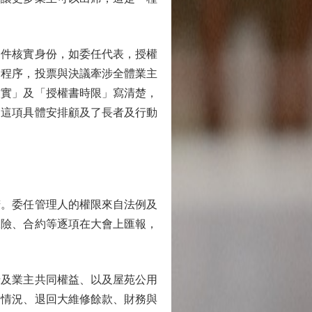
件核實身份，如委任代表，授權
定程序，投票與決議牽涉全體業主
核實」及「授權書時限」寫清楚，
，這項具體安排顧及了長者及行動
。委任管理人的權限來自法例及
保險、合約等逐項在大會上匯報，
及業主共同權益、以及屋苑公用
閣情況、退回大維修餘款、財務與