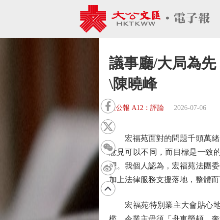
議事廳/大局為先
\陳曉峰
大公報 A12：評論
2026-07-06
宏福苑面對的問題千頭萬緒，
意見可以不同，而目標是一致
理。我個人認為，宏福苑法團委
加上法律服務支援落地，整體而
宏福苑特別業主大會貼心地分
檻，令業主毋須「舟車勞頓、奔