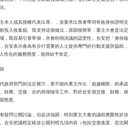
法。
本人或其授權代表出席」，並要求出席者帶同有效身份證明文
前投入收集箱。我支持這個做法，原因很簡單：業主大會是法
場，既容易引發爭拗，亦會削弱決議的認受性。合安把「身份
，合安表示會為有步行需要的人士提供專門的行動支援與協助
人性化的服務態度，值得給予肯定。
歸
政府部門的法定權力，更不能向業主作出「超越權限」的承諾
、財務、交接、合約與保險等工作。對於合安就交接、財務、
面態度。
疑問公開討論，但必須強調：特別業主大會的議程應聚焦於涉
。合安把議程定稿並公開列明九項內容（包括交接進度、宏志