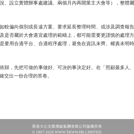
況、設立實體辦事處建議、兩個月內再開業主大會等），整體
較偏向個別或長遠方案、要求延長整理時間、或涉及調查報告
及是否屬於大會適宜處理的範疇上，都可能需要更謹慎的處理
是要用合適平台、合適程序處理，避免在資訊未齊、權責未明
歸，先把可做的事做好、可決的事決定好。在「照顧最多人、
確交出一份合理的答卷。
香港大公文匯傳媒集團有限公司版權所有
© 1997-2026 WWW.TKWW.HK LIMITED.